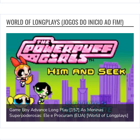
WORLD OF LONGPLAYS (JOGOS DO INICIO AO FIM!)
Game Boy Advance Long Play [157] As Meninas
A
Superpoderosas: Ele e Procuram (EUA) [World of Longplays]
L