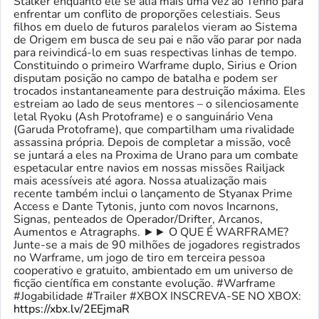
Stalker enquanto ele se alia mais uma vez ao Tenno para
enfrentar um conflito de proporções celestiais. Seus
filhos em duelo de futuros paralelos vieram ao Sistema
de Origem em busca de seu pai e não vão parar por nada
para reivindicá-lo em suas respectivas linhas de tempo.
Constituindo o primeiro Warframe duplo, Sirius e Orion
disputam posição no campo de batalha e podem ser
trocados instantaneamente para destruição máxima. Eles
estreiam ao lado de seus mentores – o silenciosamente
letal Ryoku (Ash Protoframe) e o sanguinário Vena
(Garuda Protoframe), que compartilham uma rivalidade
assassina própria. Depois de completar a missão, você
se juntará a eles na Proxima de Urano para um combate
espetacular entre navios em nossas missões Railjack
mais acessíveis até agora. Nossa atualização mais
recente também inclui o lançamento de Styanax Prime
Access e Dante Tytonis, junto com novos Incarnons,
Signas, penteados de Operador/Drifter, Arcanos,
Aumentos e Atragraphs. ►► O QUE É WARFRAME?
Junte-se a mais de 90 milhões de jogadores registrados
no Warframe, um jogo de tiro em terceira pessoa
cooperativo e gratuito, ambientado em um universo de
ficção científica em constante evolução. #Warframe
#Jogabilidade #Trailer #XBOX INSCREVA-SE NO XBOX:
https://xbx.lv/2EEjmaR