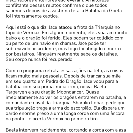
conflitante desses relatos confirma o que todos
sabemos depois de assistir na tela: a Batalha da Goela
foi intensamente caótica.
Aqui está o que diz: Jace atacou a frota da Triarquia no
topo de Vermax. Em algum momento, eles voaram muito
baixo e o dragão foi ferido. Eles podem ter colidido com
ou perto de um navio em chamas. Jace pode ter
sobrevivido ao acidente, mas logo foi atingido e morto
por besteiros. Ninguém realmente sabe os detalhes.
Seu corpo nunca foi recuperado.
Como o programa retrata essas ações na tela, as coisas
ficam muito mais pessoais. Depois de trancar sua mãe
em seu quarto em Pedra do Dragão, Jace voou para a
batalha com sua prima, meia-irmã, noiva, Baela
Targaryen e seu dragão Moondancer. Quase
imediatamente ao ver os dragões entrarem na batalha, a
comandante naval da Triarquia, Sharako Lohar, pede que
sua tripulação traga a arma do escorpião. Ela dispara um
dardo enorme preso a uma longa corda com uma âncora
na ponta – e acerta Vermax no primeiro tiro.
Baela intervém rapidamente, cortando a corda com a asa