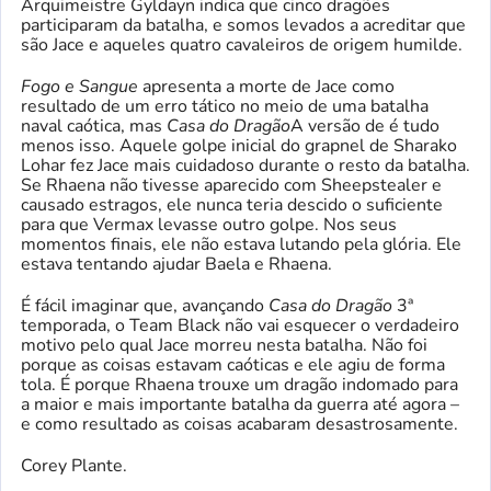
Arquimeistre Gyldayn indica que cinco dragões
participaram da batalha, e somos levados a acreditar que
são Jace e aqueles quatro cavaleiros de origem humilde.
Fogo e Sangue
apresenta a morte de Jace como
resultado de um erro tático no meio de uma batalha
naval caótica, mas
Casa do Dragão
A versão de é tudo
menos isso. Aquele golpe inicial do grapnel de Sharako
Lohar fez Jace mais cuidadoso durante o resto da batalha.
Se Rhaena não tivesse aparecido com Sheepstealer e
causado estragos, ele nunca teria descido o suficiente
para que Vermax levasse outro golpe. Nos seus
momentos finais, ele não estava lutando pela glória. Ele
estava tentando ajudar Baela e Rhaena.
É fácil imaginar que, avançando
Casa do Dragão
3ª
temporada, o Team Black não vai esquecer o verdadeiro
motivo pelo qual Jace morreu nesta batalha. Não foi
porque as coisas estavam caóticas e ele agiu de forma
tola. É porque Rhaena trouxe um dragão indomado para
a maior e mais importante batalha da guerra até agora –
e como resultado as coisas acabaram desastrosamente.
Corey Plante.