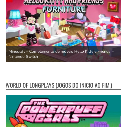
endo
Minecraft – Complemento de móveis Hello Kitty e Friends –
O
Nintendo Switch
d
WORLD OF LONGPLAYS (JOGOS DO INICIO AO FIM!)