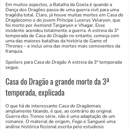
Em muitos aspectos, a Batalha da Goela é quando a
Dança dos Dragões passa de uma guerra civil para uma
tragédia total. Claro, já houve muitas mortes em
Casa do
Dragão
como o do jovem Príncipe Lucerys Velaryon, que
foi morto por Aemond Targaryen e Vhagar. Esse
incidente acendeu totalmente a guerra. A estreia da 3ª
temporada de
Casa do Dragão
no entanto, começa com
uma das maiores batalhas da história de Game of
Thrones – e inclui uma das mortes mais comoventes da
franquia.
Spoilers para
Casa do Dragão
A estreia da 3ª temporada
segue.
Casa do
Dragão
a grande morte da 3ª
temporada, explicada
O que há de interessante
Casa do Dragão
mais
amplamente falando, é que, ao contrário do original
Guerra dos Tronos
série, não é uma adaptação de um
romance. O material de origem,
Fogo e Sangue
é uma
análise histórica ficcional escrita pelo estudioso