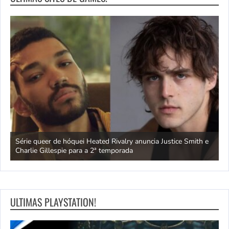
ivo
Série queer de hóquei Heated Rivalry anuncia Justice Smith e
B
Charlie Gillespie para a 2ª temporada
e
ULTIMAS PLAYSTATION!