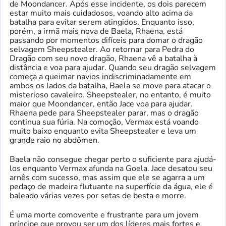
de Moondancer. Após esse incidente, os dois parecem
estar muito mais cuidadosos, voando alto acima da
batalha para evitar serem atingidos. Enquanto isso,
porém, a irmã mais nova de Baela, Rhaena, está
passando por momentos difíceis para domar o dragão
selvagem Sheepstealer. Ao retornar para Pedra do
Dragão com seu novo dragão, Rhaena vê a batalha à
distância e voa para ajudar. Quando seu dragão selvagem
começa a queimar navios indiscriminadamente em
ambos os lados da batalha, Baela se move para atacar o
misterioso cavaleiro. Sheepstealer, no entanto, é muito
maior que Moondancer, então Jace voa para ajudar.
Rhaena pede para Sheepstealer parar, mas o dragão
continua sua fúria. Na comoção, Vermax está voando
muito baixo enquanto evita Sheepstealer e leva um
grande raio no abdômen.
Baela não consegue chegar perto o suficiente para ajudá-
los enquanto Vermax afunda na Goela. Jace desatou seu
arnês com sucesso, mas assim que ele se agarra a um
pedaço de madeira flutuante na superfície da água, ele é
baleado várias vezes por setas de besta e morre.
É uma morte comovente e frustrante para um jovem
príncipe que provou ser um dos líderes mais fortes e