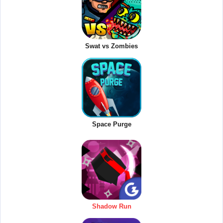
Swat vs Zombies
Space Purge
Shadow Run