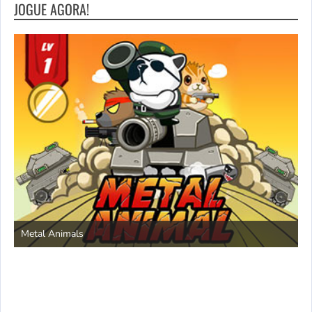
JOGUE AGORA!
S
Metal Animals