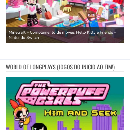
endo
Minecraft – Complemento de móveis Hello Kitty e Friends –
O
Nintendo Switch
d
WORLD OF LONGPLAYS (JOGOS DO INICIO AO FIM!)