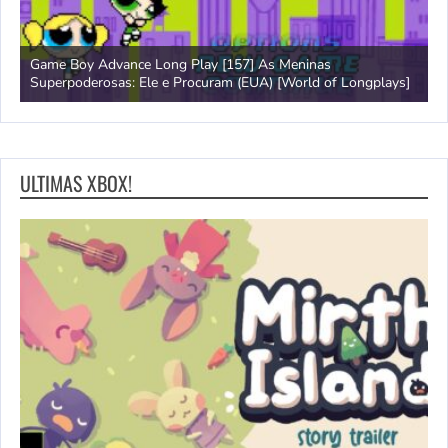
Game Boy Advance Long Play [157] As Meninas
A
Superpoderosas: Ele e Procuram (EUA) [World of Longplays]
L
ULTIMAS XBOX!