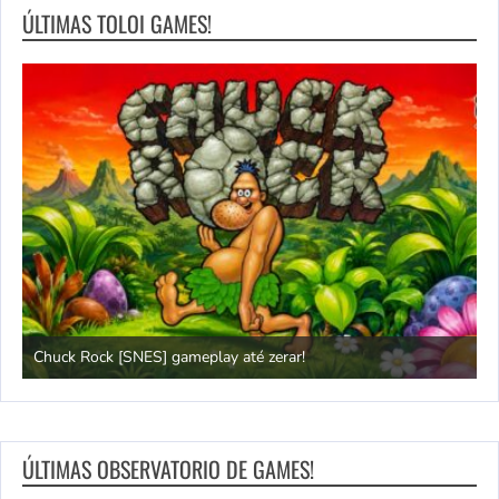
ÚLTIMAS TOLOI GAMES!
Chuck Rock [SNES] gameplay até zerar!
P
ÚLTIMAS OBSERVATORIO DE GAMES!