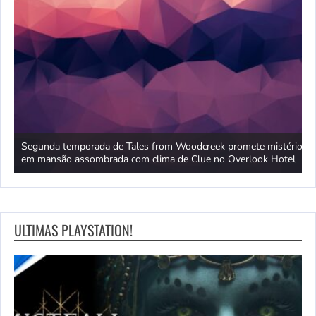
P
Segunda temporada de Tales from Woodcreek promete mistério
R
em mansão assombrada com clima de Clue no Overlook Hotel
a
ULTIMAS PLAYSTATION!