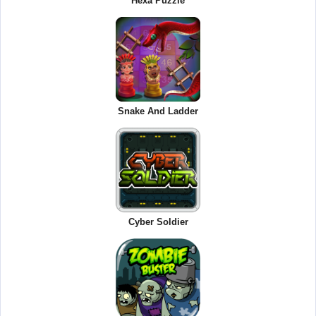
Hexa Puzzle
Snake And Ladder
Cyber Soldier