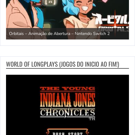
ndo
R
Orbitais – Animação de Abertura – Nintendo Switch 2
S
WORLD OF LONGPLAYS (JOGOS DO INICIO AO FIM!)