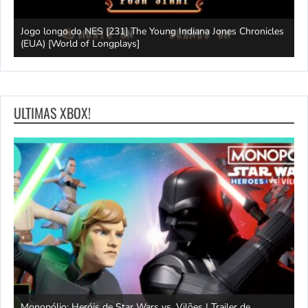
Jogo longo do NES [231] The Young Indiana Jones Chronicles
W
ays]
(EUA) [World of Longplays]
T
ULTIMAS XBOX!
Monopólio: Heróis de Star Wars vs. Vilões | Trailer de