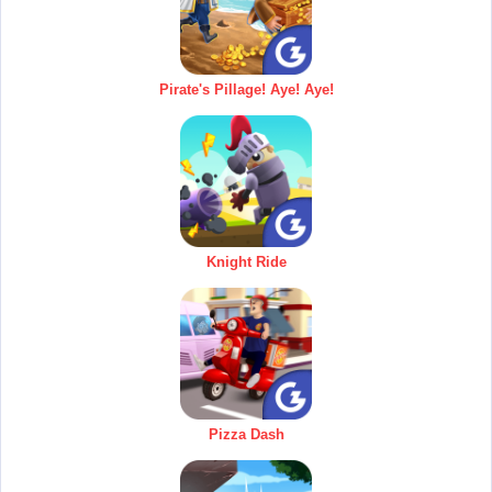
Pirate's Pillage! Aye! Aye!
Knight Ride
Pizza Dash