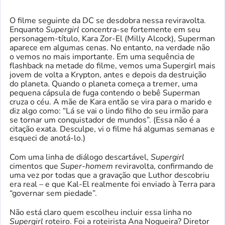
O filme seguinte da DC se desdobra nessa reviravolta.
Enquanto
Supergirl
concentra-se fortemente em seu
personagem-título, Kara Zor-El (Milly Alcock), Superman
aparece em algumas cenas. No entanto, na verdade não
o vemos no mais importante. Em uma sequência de
flashback na metade do filme, vemos uma Supergirl mais
jovem de volta a Krypton, antes e depois da destruição
do planeta. Quando o planeta começa a tremer, uma
pequena cápsula de fuga contendo o bebê Superman
cruza o céu. A mãe de Kara então se vira para o marido e
diz algo como: “Lá se vai o lindo filho do seu irmão para
se tornar um conquistador de mundos”. (Essa não é a
citação exata. Desculpe, vi o filme há algumas semanas e
esqueci de anotá-lo.)
Com uma linha de diálogo descartável,
Supergirl
cimentos que
Super-homem
reviravolta, confirmando de
uma vez por todas que a gravação que Luthor descobriu
era real – e que Kal-El realmente foi enviado à Terra para
“governar sem piedade”.
Não está claro quem escolheu incluir essa linha no
Supergirl
roteiro. Foi a roteirista Ana Nogueira? Diretor