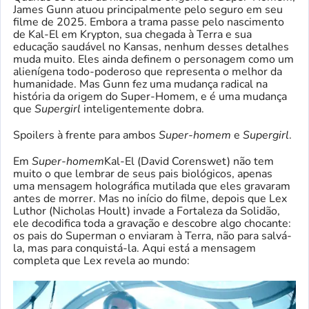
James Gunn atuou principalmente pelo seguro em seu
filme de 2025. Embora a trama passe pelo nascimento
de Kal-El em Krypton, sua chegada à Terra e sua
educação saudável no Kansas, nenhum desses detalhes
muda muito. Eles ainda definem o personagem como um
alienígena todo-poderoso que representa o melhor da
humanidade. Mas Gunn fez uma mudança radical na
história da origem do Super-Homem, e é uma mudança
que
Supergirl
inteligentemente dobra.
Spoilers à frente para ambos
Super-homem
e
Supergirl
.
Em
Super-homem
Kal-El (David Corenswet) não tem
muito o que lembrar de seus pais biológicos, apenas
uma mensagem holográfica mutilada que eles gravaram
antes de morrer. Mas no início do filme, depois que Lex
Luthor (Nicholas Hoult) invade a Fortaleza da Solidão,
ele decodifica toda a gravação e descobre algo chocante:
os pais do Superman o enviaram à Terra, não para salvá-
la, mas para conquistá-la. Aqui está a mensagem
completa que Lex revela ao mundo: