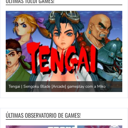
ÚLTIMAS TOLOI GAMES!
Tengai | Sengoku Blade [Arcade] gameplay com a Miko
D
ÚLTIMAS OBSERVATORIO DE GAMES!