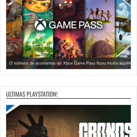
es
O
O número de assinantes do Xbox Game Pass ficou muito aquém
n
ULTIMAS PLAYSTATION!