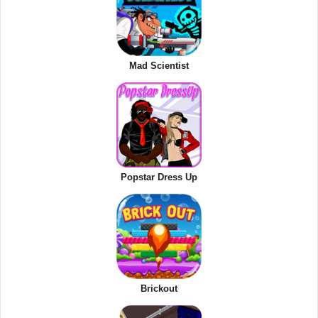
Mad Scientist
Popstar Dress Up
Brickout