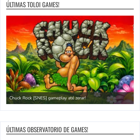
ÚLTIMAS TOLOI GAMES!
Chuck Rock [SNES] gameplay até zerar!
P
ÚLTIMAS OBSERVATORIO DE GAMES!