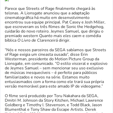
Parece que Streets of Rage finalmente chegará às
telonas. A Lionsgate anunciou que a adaptação
cinematográfica há muito em desenvolvimento
encontrou sua equipe principal. Pat Casey e Josh Miller,
que escreveram os três filmes de Sonic the Hedgehog,
cuidarão do novo roteiro. Jeymes Samuel, que dirigiu o
premiado western
Quanto mais eles caem
e comédia
bíblica
O Livro de Clarence
irá dirigir.
“Nós e nossos parceiros da SEGA sabíamos que Streets
of Rage exigia um cineasta ousado”, disse Erin
Westerman, presidente do Motion Picture Group da
Lionsgate, em comunicado. “O estilo visceral e explosivo
de Jeymes Samuel – sem mencionar seu uso exclusivo
de músicas inesquecíveis – é perfeito para públicos
familiarizados e novos na série. Estamos muito
entusiasmados com a forma como ele trará sua própria
versão memorável para este amado IP de videogame.”
O filme será produzido por Toru Nakahara da SEGA,
Dmitri M. Johnson da Story Kitchen, Michael Lawrence
Goldberg e Timothy I. Stevenson, e Todd Black, Jason
Blumenthal e Tony Shaw da Escape Artists. Derek