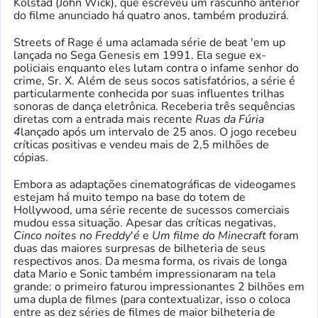
Kolstad (John Wick), que escreveu um rascunho anterior
do filme anunciado há quatro anos, também produzirá.
Streets of Rage é uma aclamada série de beat 'em up
lançada no Sega Genesis em 1991. Ela segue ex-
policiais enquanto eles lutam contra o infame senhor do
crime, Sr. X. Além de seus socos satisfatórios, a série é
particularmente conhecida por suas influentes trilhas
sonoras de dança eletrônica. Receberia três sequências
diretas com a entrada mais recente
Ruas da Fúria
4
lançado após um intervalo de 25 anos. O jogo recebeu
críticas positivas e vendeu mais de 2,5 milhões de
cópias.
Embora as adaptações cinematográficas de videogames
estejam há muito tempo na base do totem de
Hollywood, uma série recente de sucessos comerciais
mudou essa situação. Apesar das críticas negativas,
Cinco noites no Freddy
'
é
e
Um filme do Minecraft
foram
duas das maiores surpresas de bilheteria de seus
respectivos anos. Da mesma forma, os rivais de longa
data Mario e Sonic também impressionaram na tela
grande: o primeiro faturou impressionantes 2 bilhões em
uma dupla de filmes (para contextualizar, isso o coloca
entre as dez séries de filmes de maior bilheteria de