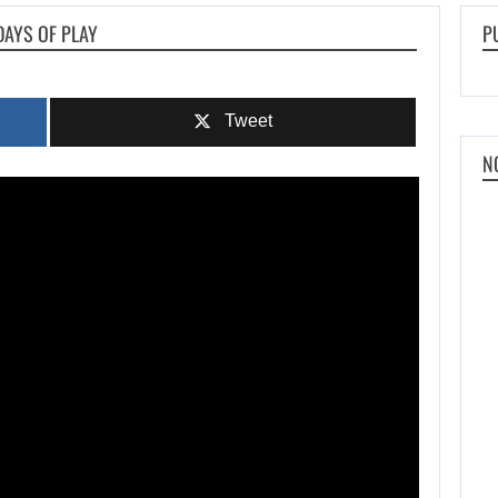
DAYS OF PLAY
P
Tweet
N