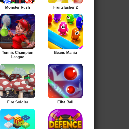
Monster Rush
Fruitslasher 2
Tennis Champion
Beans Mania
League
Fire Soldier
Elite Ball