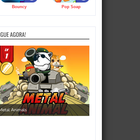
Bouncy
Pop Soap
OGUE AGORA!
Save the Princess
Metal Animals