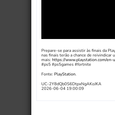
Prepare-se para assistir às finais da Pl
nas finais terão a chance de reivindic
mais:
https://www.playstation.com/en-
#ps5 #ps5games #fortnite
Fonte:
PlayStation
.
UC-2Y8dQb0S6DtpxNgAKoJKA
2026-06-04 19:00:09