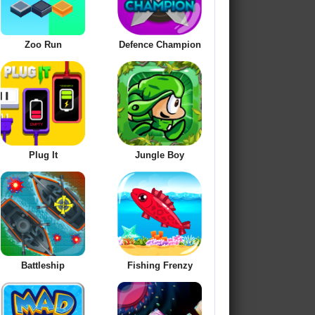
Zoo Run
Defence Champion
Plug It
Jungle Boy
Battleship
Fishing Frenzy