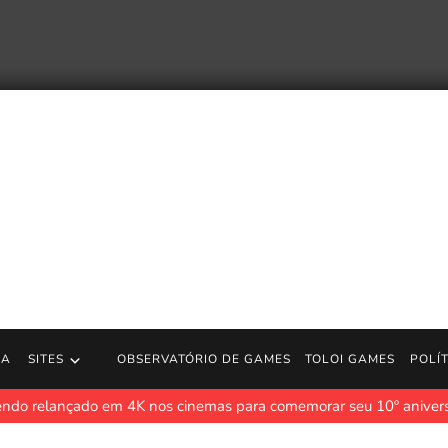
RA
SITES
OBSERVATÓRIO DE GAMES
TOLOI GAMES
POLÍ
endo relançado em 4K nos cinemas para comemorar seu 10º anivers