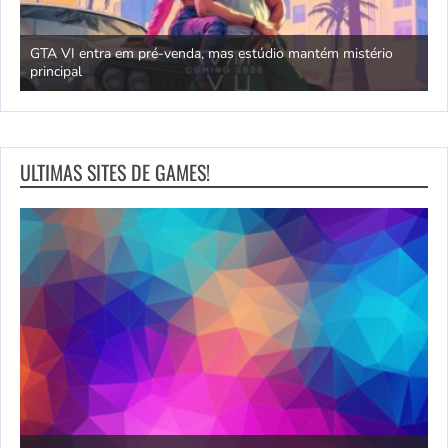
GTA VI entra em pré-venda, mas estúdio mantém mistério
principal
J
ULTIMAS SITES DE GAMES!