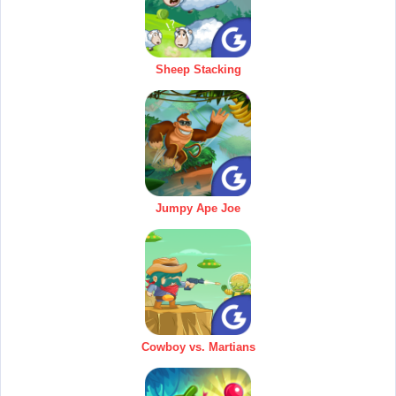
Sheep Stacking
Jumpy Ape Joe
Cowboy vs. Martians