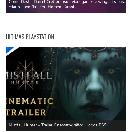
da
Como Destin Daniel Cretton usou videogames e wingsuits para
B
criar o novo filme do Homem-Aranha
c
ULTIMAS PLAYSTATION!
Mistfall Hunter – Trailer Cinematográfico | Jogos PS5
S