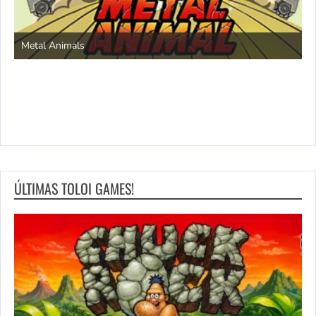
S
Metal Animals
ÚLTIMAS TOLOI GAMES!