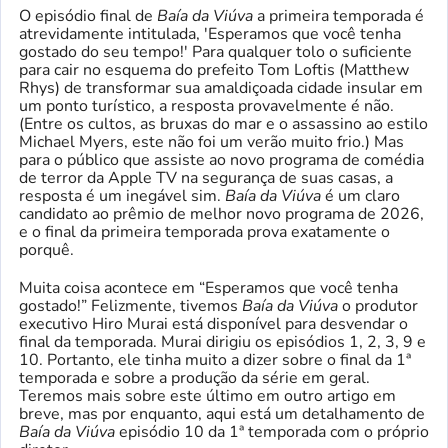
O episódio final de
Baía da Viúva
a primeira temporada é
atrevidamente intitulada, 'Esperamos que você tenha
gostado do seu tempo!' Para qualquer tolo o suficiente
para cair no esquema do prefeito Tom Loftis (Matthew
Rhys) de transformar sua amaldiçoada cidade insular em
um ponto turístico, a resposta provavelmente é não.
(Entre os cultos, as bruxas do mar e o assassino ao estilo
Michael Myers, este não foi um verão muito frio.) Mas
para o público que assiste ao novo programa de comédia
de terror da Apple TV na segurança de suas casas, a
resposta é um inegável sim.
Baía da Viúva
é um claro
candidato ao prêmio de melhor novo programa de 2026,
e o final da primeira temporada prova exatamente o
porquê.
Muita coisa acontece em “Esperamos que você tenha
gostado!” Felizmente, tivemos
Baía da Viúva
o produtor
executivo Hiro Murai está disponível para desvendar o
final da temporada. Murai dirigiu os episódios 1, 2, 3, 9 e
10. Portanto, ele tinha muito a dizer sobre o final da 1ª
temporada e sobre a produção da série em geral.
Teremos mais sobre este último em outro artigo em
breve, mas por enquanto, aqui está um detalhamento de
Baía da Viúva
episódio 10 da 1ª temporada com o próprio