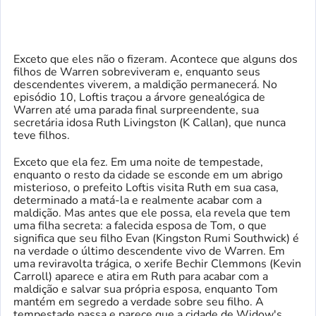
Exceto que eles não o fizeram. Acontece que alguns dos
filhos de Warren sobreviveram e, enquanto seus
descendentes viverem, a maldição permanecerá. No
episódio 10, Loftis traçou a árvore genealógica de
Warren até uma parada final surpreendente, sua
secretária idosa Ruth Livingston (K Callan), que nunca
teve filhos.
Exceto que ela fez. Em uma noite de tempestade,
enquanto o resto da cidade se esconde em um abrigo
misterioso, o prefeito Loftis visita Ruth em sua casa,
determinado a matá-la e realmente acabar com a
maldição. Mas antes que ele possa, ela revela que tem
uma filha secreta: a falecida esposa de Tom, o que
significa que seu filho Evan (Kingston Rumi Southwick) é
na verdade o último descendente vivo de Warren. Em
uma reviravolta trágica, o xerife Bechir Clemmons (Kevin
Carroll) aparece e atira em Ruth para acabar com a
maldição e salvar sua própria esposa, enquanto Tom
mantém em segredo a verdade sobre seu filho. A
tempestade passa e parece que a cidade de Widow's