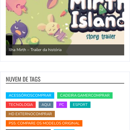
N
Ilha Mirth – Trailer da história
d
NUVEM DE TAGS
ACESSÓRIOSCOMPRAR
CADEIRA GAMERCOMPRAR
TECNOLOGIA
AQUI
PC
ESPORT
HD EXTERNOCOMPRAR
PS5: COMPARE OS MODELOS ORIGINAL