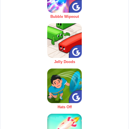
Bubble Wipeout
Jelly Doods
Hats Off