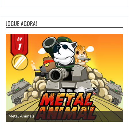
JOGUE AGORA!
S
Metal Animals