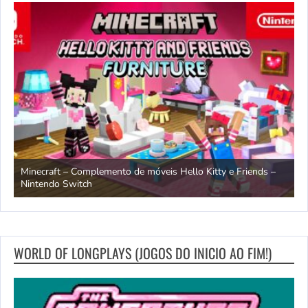
endo
Minecraft – Complemento de móveis Hello Kitty e Friends –
O
Nintendo Switch
d
WORLD OF LONGPLAYS (JOGOS DO INICIO AO FIM!)