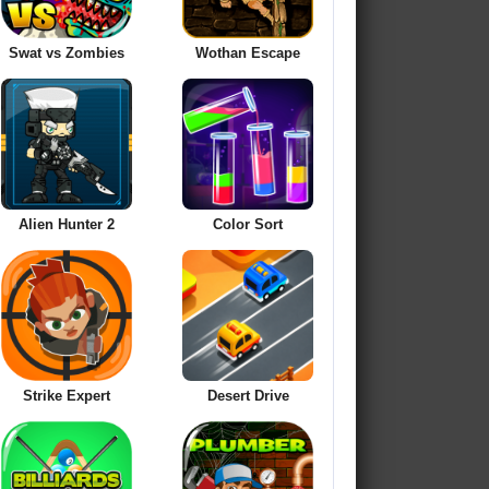
Swat vs Zombies
Wothan Escape
Alien Hunter 2
Color Sort
Strike Expert
Desert Drive