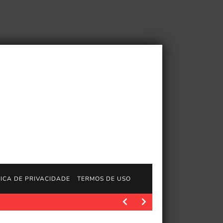
TICA DE PRIVACIDADE
TERMOS DE USO
ndo a linha na agulha é uma habilidade…