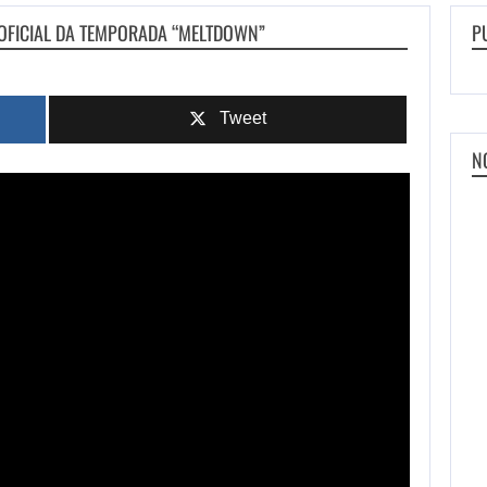
 OFICIAL DA TEMPORADA “MELTDOWN”
P
Tweet
N