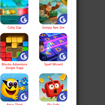
Cuby Zap
Jumpy Ape Joe
Blocks Adventure
Spell Wizard
Jungle Saga
Aqua Thief
Fly Safe