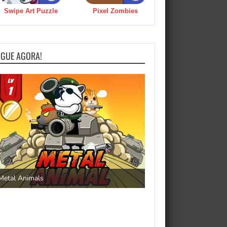
Swipe Art Puzzle
Pixel Zombies
OGUE AGORA!
Save the Princess
Metal Animals