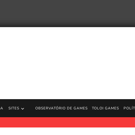
RA
SITES
OBSERVATÓRIO DE GAMES
TOLOI GAMES
POLÍ
de Threading the Needle no Forza Horizon 6?
Polygon.com. Enfia