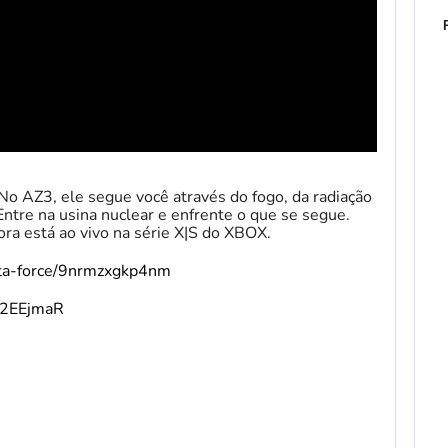
o AZ3, ele segue você através do fogo, da radiação
 Entre na usina nuclear e enfrente o que se segue.
a está ao vivo na série X|S do XBOX.
lta-force/9nrmzxgkp4nm
v/2EEjmaR