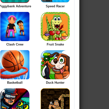
Piggybank Adventure
Speed Racer
Clash Crew
Fruit Snake
Basketball
Duck Hunter