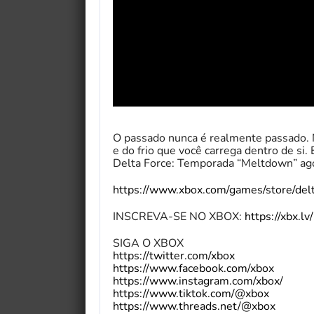
O passado nunca é realmente passado. N
e do frio que você carrega dentro de si.
Delta Force: Temporada “Meltdown” agor
https://www.xbox.com/games/store/de
INSCREVA-SE NO XBOX:
https://xbx.l
SIGA O XBOX
https://twitter.com/xbox
https://www.facebook.com/xbox
https://www.instagram.com/xbox/
https://www.tiktok.com/@xbox
https://www.threads.net/@xbox