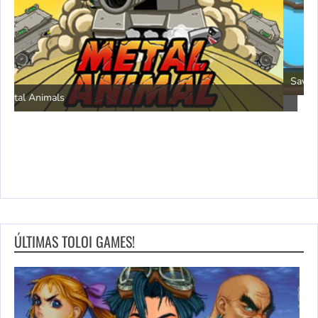
P
Save the Princess
ÚLTIMAS TOLOI GAMES!