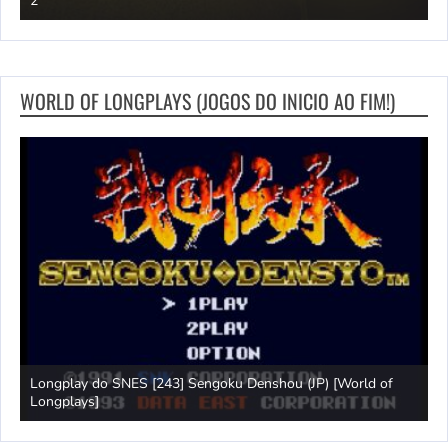
Moonlight Peaks – Trailer de lançamento – Nintendo Switch 2
S
WORLD OF LONGPLAYS (JOGOS DO INICIO AO FIM!)
Jogo longo do NES [233] Luta de 10 jardas (EUA) [World of
L
Longplays]
F