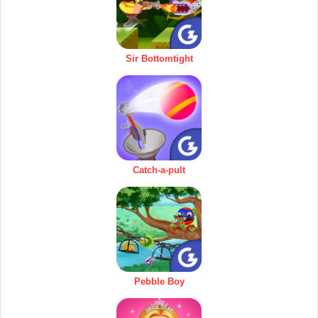
Sir Bottomtight
Catch-a-pult
Pebble Boy