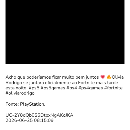
Acho que poderíamos ficar muito bem juntos
Olivia
Rodrigo se juntará oficialmente ao Fortnite mais tarde
esta noite. #ps5 #ps5games #ps4 #ps4games #fortnite
#oliviarodrigo
Fonte:
PlayStation
.
UC-2Y8dQb0S6DtpxNgAKoJKA
2026-06-25 08:15:09