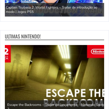
Mavrix por Matt Jones – Trailer de lançamento completo | Jogos
PS5
Ó
ULTIMAS NINTENDO!
witch
T