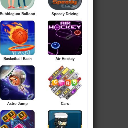
Bubblegum Balloon
Speedy Driving
Basketball Bash
Air Hockey
Astro Jump
Cars