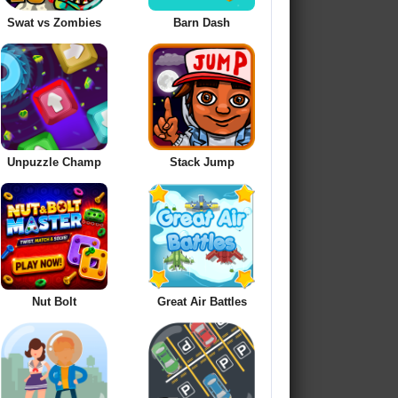
Swat vs Zombies
Barn Dash
Unpuzzle Champ
Stack Jump
Nut Bolt
Great Air Battles