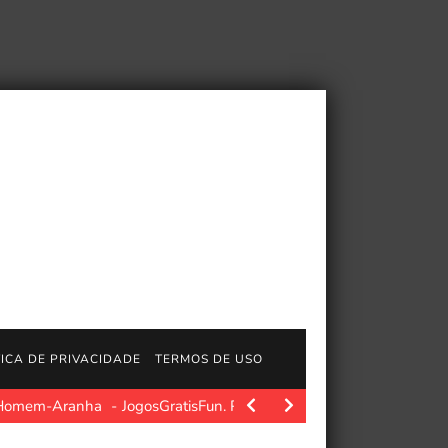
TICA DE PRIVACIDADE
TERMOS DE USO
do Homem-Aranha
JogosGratisFun. Polygon.com. Fonte da imagem