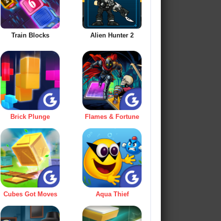
Train Blocks
Alien Hunter 2
Brick Plunge
Flames & Fortune
Cubes Got Moves
Aqua Thief