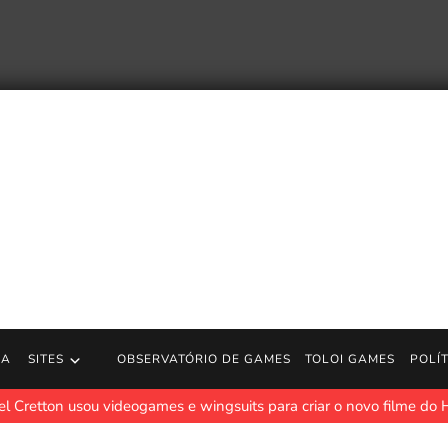
RA
SITES
OBSERVATÓRIO DE GAMES
TOLOI GAMES
POLÍ
l Cretton usou videogames e wingsuits para criar o novo filme 