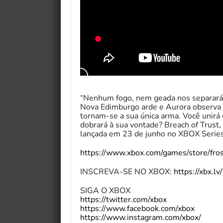
“Nenhum fogo, nem geada nos separará.”
Nova Edimburgo arde e Aurora observa d
tornam-se a sua única arma. Você unir
dobrará à sua vontade? Breach of Trust,
lançada em 23 de junho no XBOX Series
https://www.xbox.com/games/store/fr
INSCREVA-SE NO XBOX:
https://xbx.l
SIGA O XBOX
https://twitter.com/xbox
https://www.facebook.com/xbox
https://www.instagram.com/xbox/