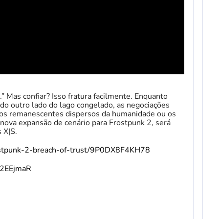
 Mas confiar? Isso fratura facilmente. Enquanto
o outro lado do lago congelado, as negociações
á os remanescentes dispersos da humanidade ou os
 nova expansão de cenário para Frostpunk 2, será
 X|S.
ostpunk-2-breach-of-trust/9P0DX8F4KH78
v/2EEjmaR