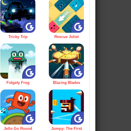
Tricky Trip
Rescue Juliet
Fidgety Frog
Blazing Blades
Jello Go Round
Jumpy: The First