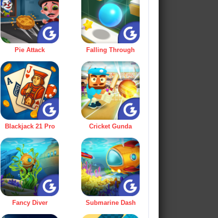
Pie Attack
Falling Through
Blackjack 21 Pro
Cricket Gunda
Fancy Diver
Submarine Dash