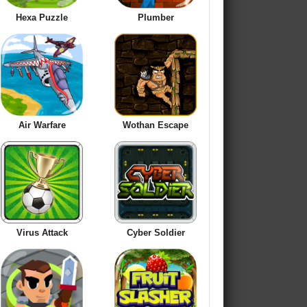
Hexa Puzzle
Plumber
Air Warfare
Wothan Escape
Virus Attack
Cyber Soldier