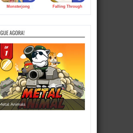
Monsterjong
Falling Through
OGUE AGORA!
Save the Princess
Metal Animals