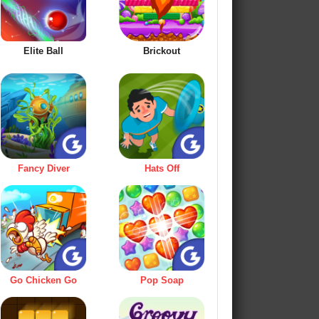
Elite Ball
Brickout
Fancy Diver
Hats Off
Go Chicken Go
Pop Soap