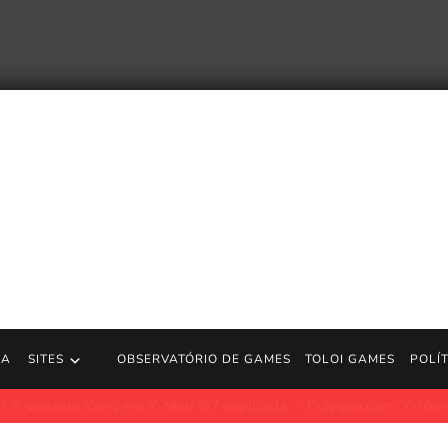
RA
SITES
OBSERVATÓRIO DE GAMES
TOLOI GAMES
POLÍ
Trailer da data de lançamento | Jogos PS5
https://store.playstat