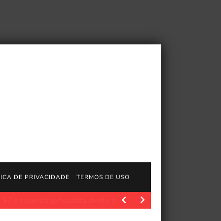
TICA DE PRIVACIDADE
TERMOS DE USO
ion.com/concept/10010058 Flesh se torna uma arma em 20 de…