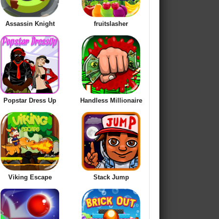
Assassin Knight
fruitslasher
Popstar Dress Up
Handless Millionaire
Viking Escape
Stack Jump