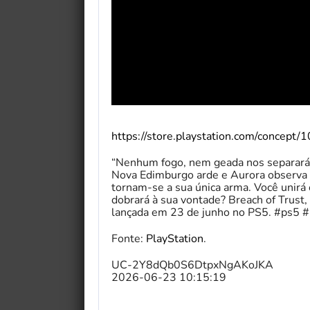
https://store.playstation.com/concept
“Nenhum fogo, nem geada nos separará.”
Nova Edimburgo arde e Aurora observa d
tornam-se a sua única arma. Você unir
dobrará à sua vontade? Breach of Trust,
lançada em 23 de junho no PS5. #ps5 
Fonte:
PlayStation
.
UC-2Y8dQb0S6DtpxNgAKoJKA
2026-06-23 10:15:19