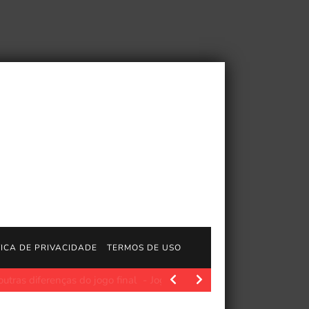
TICA DE PRIVACIDADE
TERMOS DE USO
as do jogo final
JogosGratisFun. O investigador de longa data