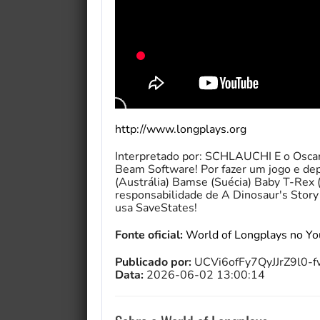
http://www.longplays.org
Interpretado por: SCHLAUCHI E o Oscar
Beam Software! Por fazer um jogo e dep
(Austrália) Bamse (Suécia) Baby T-Rex 
responsabilidade de A Dinosaur's Story
usa SaveStates!
Fonte oficial:
World of Longplays no Y
Publicado por:
UCVi6ofFy7QyJJrZ9l0-
Data:
2026-06-02 13:00:14