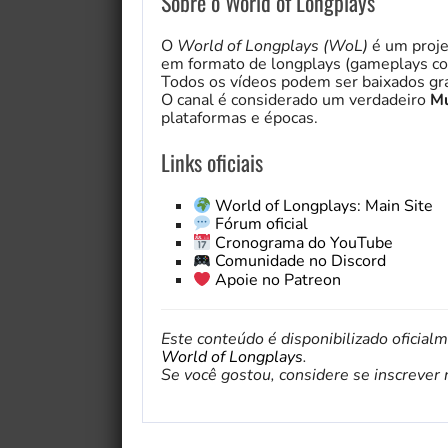
Sobre o World of Longplays
O
World of Longplays (WoL)
é um proje
em formato de longplays (gameplays co
Todos os vídeos podem ser baixados gra
O canal é considerado um verdadeiro
Mu
plataformas e épocas.
Links oficiais
World of Longplays: Main Site
Fórum oficial
Cronograma do YouTube
Comunidade no Discord
Apoie no Patreon
Este conteúdo é disponibilizado oficial
World of Longplays
.
Se você gostou, considere se inscrever no 