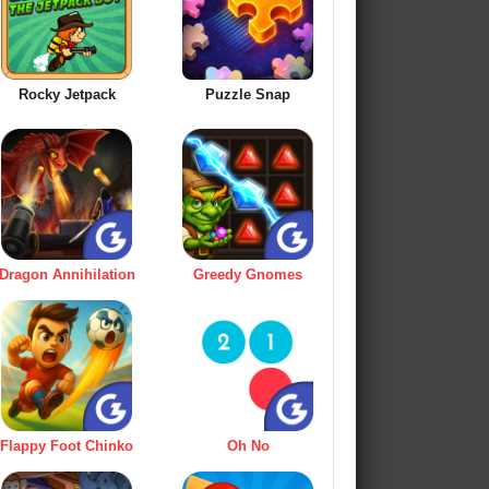
Rocky Jetpack
Puzzle Snap
Dragon Annihilation
Greedy Gnomes
Flappy Foot Chinko
Oh No