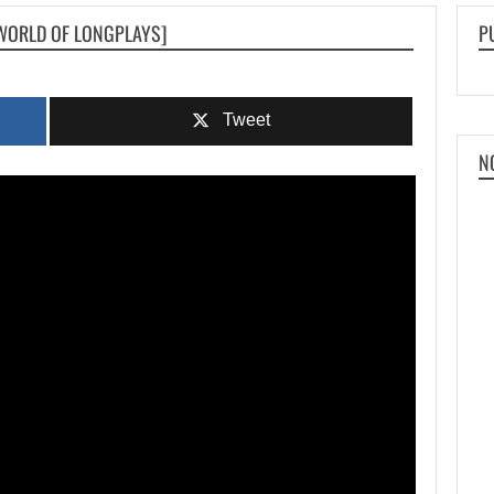
[WORLD OF LONGPLAYS]
P
Tweet
N