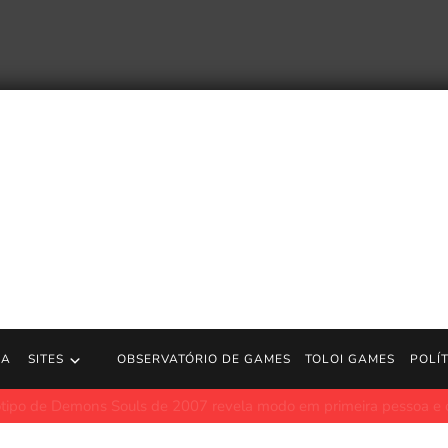
RA
SITES
OBSERVATÓRIO DE GAMES
TOLOI GAMES
POLÍ
ns Souls de 2007 revela modo em primeira pessoa e outras diferenç