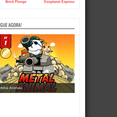
Brick Plunge
Exoplanet Express
OGUE AGORA!
Save the Princess
Metal Animals