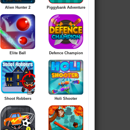
Alien Hunter 2
Piggybank Adventure
Elite Ball
Defence Champion
Shoot Robbers
Holi Shooter