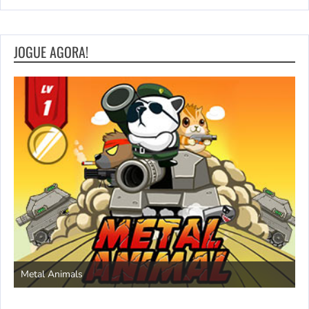
JOGUE AGORA!
S
Metal Animals