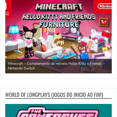
endo
Minecraft – Complemento de móveis Hello Kitty e Friends –
O
Nintendo Switch
d
WORLD OF LONGPLAYS (JOGOS DO INICIO AO FIM!)