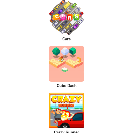
Cars
Cube Dash
Crazy Runner