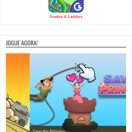
Snakes & Ladders
JOGUE AGORA!
P
Save the Princess