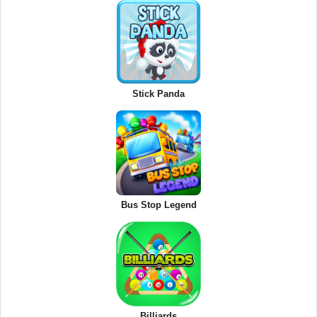
Stick Panda
Bus Stop Legend
Billiards