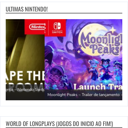
ULTIMAS NINTENDO!
witch
T
Moonlight Peaks – Trailer de lançamento – Nintendo Switch 2
S
WORLD OF LONGPLAYS (JOGOS DO INICIO AO FIM!)