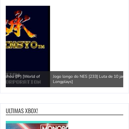
Jogo longo do NES [233] Luta de 10 jardas (EUA) [World of
L
Longplays]
F
ULTIMAS XBOX!