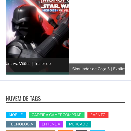
Simulador de Caça 3 | Explicação do SimFauna
T
NUVEM DE TAGS
MOBILE
CADEIRA GAMERCOMPRAR
EVENTO
TECNOLOGIA
ENTENDA
MERCADO