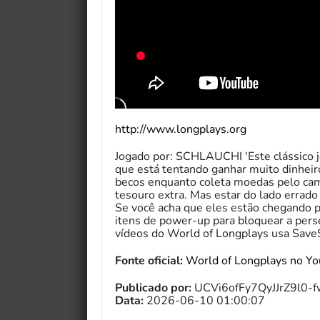
http://www.longplays.org
Jogado por: SCHLAUCHI 'Este clássico j
que está tentando ganhar muito dinheir
becos enquanto coleta moedas pelo cam
tesouro extra. Mas estar do lado errado d
Se você acha que eles estão chegando p
itens de power-up para bloquear a perse
vídeos do World of Longplays usa Save
Fonte oficial:
World of Longplays no Y
Publicado por:
UCVi6ofFy7QyJJrZ9l0-
Data:
2026-06-10 01:00:07