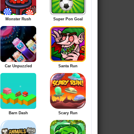
Monster Rush
Super Pon Goal
Car Unpuzzled
Santa Run
Barn Dash
Scary Run