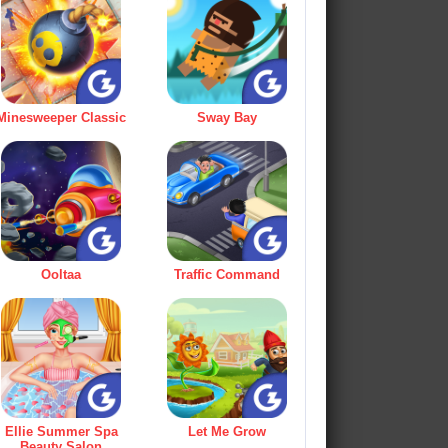
Minesweeper Classic
Sway Bay
Ooltaa
Traffic Command
Ellie Summer Spa
Let Me Grow
Beauty Salon