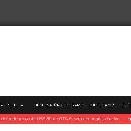
RA
SITES
OBSERVATÓRIO DE GAMES
TOLOI GAMES
POLÍ
defende preço de US$ 80 de GTA 6: será um negócio incrível
Jo