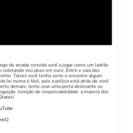
ogo de arcade convida você a jogar como um ladrão
o coletando seu peso em ouro. Entre e saia dos
inho. Talvez você tenha sorte e encontre algum
a lei nunca é fácil, pois a polícia está atrás de você.
erto demais, tente usar uma porta deslizante ou
guição. Isenção de responsabilidade: a maioria dos
States!
ouTube
fwbQ