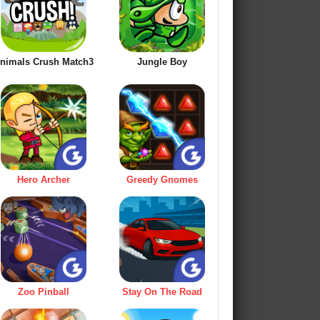
nimals Crush Match3
Jungle Boy
Hero Archer
Greedy Gnomes
Zoo Pinball
Stay On The Road