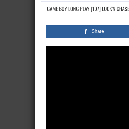
GAME BOY LONG PLAY [197] LOCK'N CHAS
Share