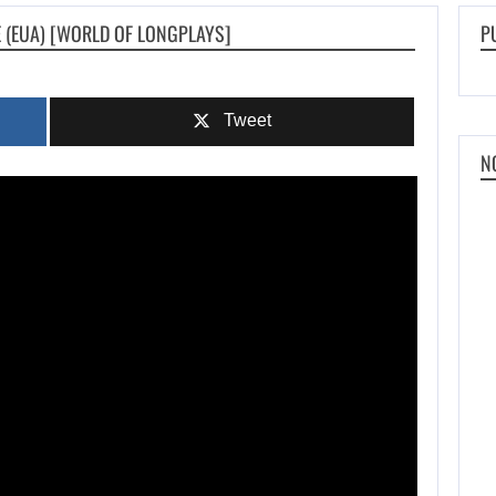
E (EUA) [WORLD OF LONGPLAYS]
P
Tweet
N