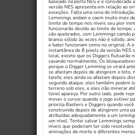
baseado na porta NES e é considerado a 
versão NES apresenta em relação ao ori
exceções. Falta uma cena de introdução, 
Lemmings andam e caem muito mais deva
limite de tempo nos níveis seu pior in
funcionarão devido ao limite de tempo; a
são quebrados, com Lemmings caindo pe
branco sólido às vezes não é sólido; ai
e bater funcionam como no original; A e
instantânea de 8 pixels da versão NES 
local, exceto que os Diggers flutuarão 
cavando normalmente; Os bloqueadores
porque o Digger Lemming se virará ante
se afastam depois de atingirem o teto
tarefa; eles ainda se afastam depois di
segundo ataque, eles também podem lev
terreno sob eles, e eles irão minerar
túnel apareça. Por outro lado, pode repr
mover o cursor quando o jogo estiver p
prioriza Bashers e Diggers quando você
construindo depois de atingirem uma pa
atribuídas adequadamente a um leming
um nível. Tentei salvar Lemmings semp
níveis que poderiam ter sido resolvidos
animações de morte e diferentes mens