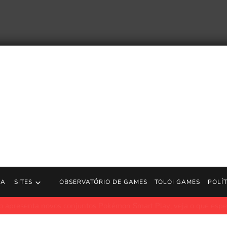
RA
SITES
OBSERVATÓRIO DE GAMES
TOLOI GAMES
POLÍ
vos conjuntos Pokémon Smart Play; veja o que esperar
JogosGr