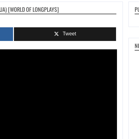
EUA) [WORLD OF LONGPLAYS]
P
Tweet
N