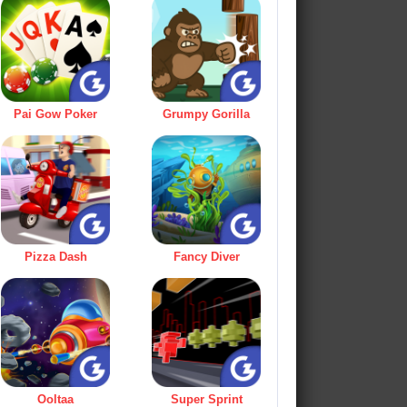
Pai Gow Poker
Grumpy Gorilla
Pizza Dash
Fancy Diver
Ooltaa
Super Sprint