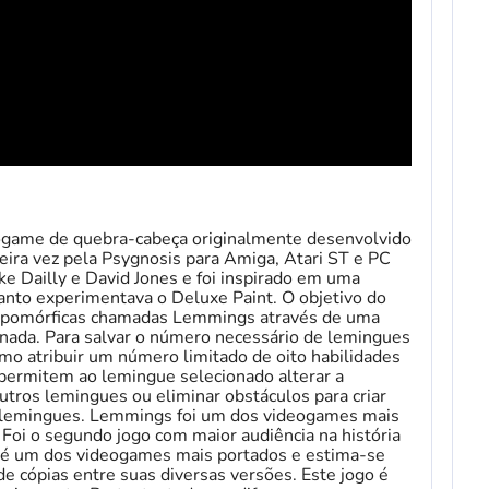
ogame de quebra-cabeça originalmente desenvolvido
ira vez pela Psygnosis para Amiga, Atari ST e PC
e Dailly e David Jones e foi inspirado em uma
anto experimentava o Deluxe Paint. O objetivo do
tropomórficas chamadas Lemmings através de uma
gnada. Para salvar o número necessário de lemingues
mo atribuir um número limitado de oito habilidades
 permitem ao lemingue selecionado alterar a
tros lemingues ou eliminar obstáculos para criar
 lemingues. Lemmings foi um dos videogames mais
Foi o segundo jogo com maior audiência na história
é um dos videogames mais portados e estima-se
e cópias entre suas diversas versões. Este jogo é