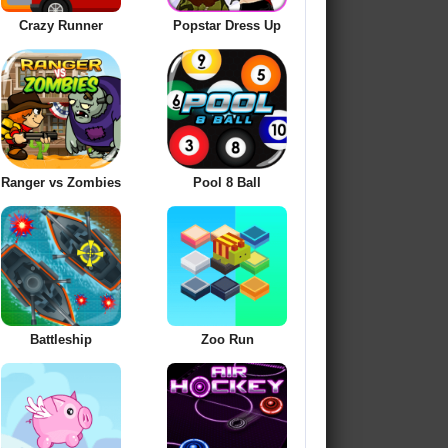
Crazy Runner
Popstar Dress Up
Ranger vs Zombies
Pool 8 Ball
Battleship
Zoo Run