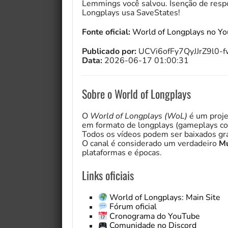
Lemmings você salvou. Isenção de respo
Longplays usa SaveStates!
Fonte oficial:
World of Longplays no Y
Publicado por:
UCVi6ofFy7QyJJrZ9l0-
Data:
2026-06-17 01:00:31
Sobre o World of Longplays
O
World of Longplays (WoL)
é um proje
em formato de longplays (gameplays co
Todos os vídeos podem ser baixados gra
O canal é considerado um verdadeiro
Mu
plataformas e épocas.
Links oficiais
World of Longplays: Main Site
Fórum oficial
Cronograma do YouTube
Comunidade no Discord