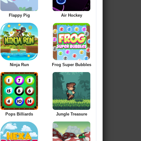
Flappy Pig
Air Hockey
Ninja Run
Frog Super Bubbles
Pops Billiards
Jungle Treasure