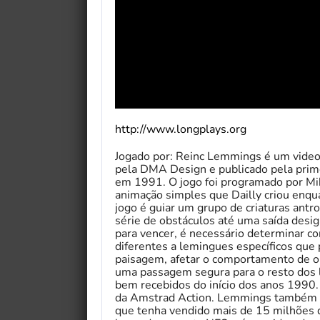
http://www.longplays.org
Jogado por: Reinc Lemmings é um vide
pela DMA Design e publicado pela prime
em 1991. O jogo foi programado por Mik
animação simples que Dailly criou enqu
jogo é guiar um grupo de criaturas an
série de obstáculos até uma saída desi
para vencer, é necessário determinar co
diferentes a lemingues específicos que
paisagem, afetar o comportamento de ou
uma passagem segura para o resto dos
bem recebidos do início dos anos 1990. 
da Amstrad Action. Lemmings também 
que tenha vendido mais de 15 milhões d