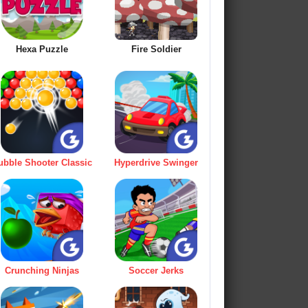
Hexa Puzzle
Fire Soldier
ubble Shooter Classic
Hyperdrive Swinger
Crunching Ninjas
Soccer Jerks