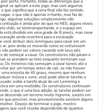
pior porta. Portanto, todas as diferenças que a
ginal se aplicam a este jogo, mas com algumas
o que significa que a cena final não faz sentido;
gar, o que não é apenas irritante, mas faz do
imigo, algumas soluções simplesmente não
 cintilação é ainda pior do que no NES; alguns níveis
lo chão, se teletransportando, e o espaço em
nda está dividido em uma grade de 8 pixels, mas cavar
scavação ainda reverterá para a escavação
se você atribuir dois lemingues para cavar em um
no ar, pois ainda se moverão como se estivessem
 não podem ser salvos cavando sob seus pés
s de começar a cavar; Os construtores não param e
, mas se prendem ao teto enquanto terminam sua
sso; Os mineiros não começam a cavar túneis até o
itar por um tempo antes de cair, se não houver
 até uma encosta de 45 graus, mesmo que nenhum
oduzir música e sons; você pode alterar tarefas e
ausado; exibe a tarefa atual de um Lemming e
 clica em uma multidão; Os construtores continuam
rede, o que é uma boa adição; as tarefas podem ser
ue descendo um terreno muito íngreme, exceto em
re que possível, mas provavelmente existem alguns
 melhor. Depois de terminar o jogo, mostro
agens que você recebe dependendo de quantos