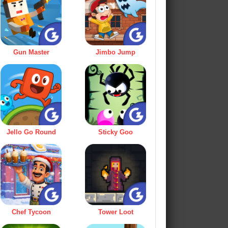
Gun Master
Jimbo Jump
Jello Go Round
Sticky Goo
Chef Tycoon
Tower Loot