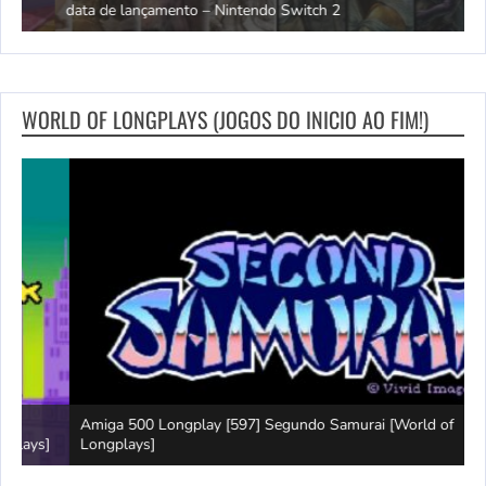
data de lançamento – Nintendo Switch 2
S
WORLD OF LONGPLAYS (JOGOS DO INICIO AO FIM!)
Amiga 500 Longplay [597] Segundo Samurai [World of
G
]
Longplays]
B