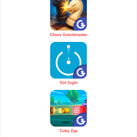
Chess Grandmaster
Slit Sight
Cuby Zap