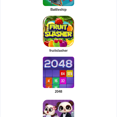
Battleship
fruitslasher
2048