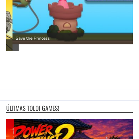
P
Save the Princess
ÚLTIMAS TOLOI GAMES!