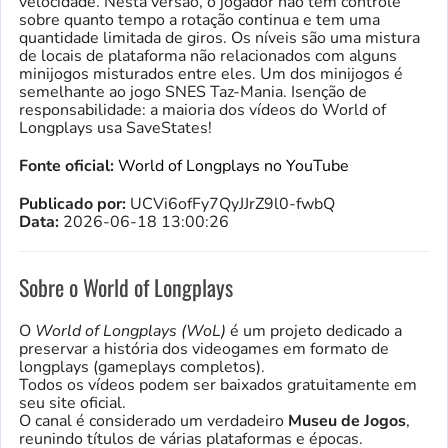
velocidade. Nesta versão, o jogador não tem controle
sobre quanto tempo a rotação continua e tem uma
quantidade limitada de giros. Os níveis são uma mistura
de locais de plataforma não relacionados com alguns
minijogos misturados entre eles. Um dos minijogos é
semelhante ao jogo SNES Taz-Mania. Isenção de
responsabilidade: a maioria dos vídeos do World of
Longplays usa SaveStates!
Fonte oficial:
World of Longplays no YouTube
Publicado por:
UCVi6ofFy7QyJJrZ9l0-fwbQ
Data:
2026-06-18 13:00:26
Sobre o World of Longplays
O
World of Longplays (WoL)
é um projeto dedicado a
preservar a história dos videogames em formato de
longplays (gameplays completos).
Todos os vídeos podem ser baixados gratuitamente em
seu site oficial.
O canal é considerado um verdadeiro
Museu de Jogos
,
reunindo títulos de várias plataformas e épocas.