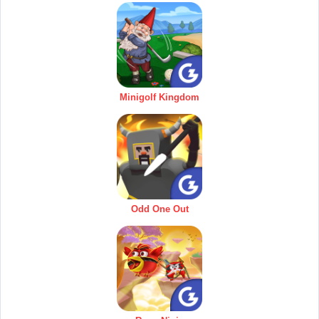
Minigolf Kingdom
Odd One Out