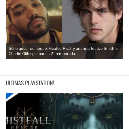
ivo
Série queer de hóquei Heated Rivalry anuncia Justice Smith e
B
Charlie Gillespie para a 2ª temporada
e
ULTIMAS PLAYSTATION!