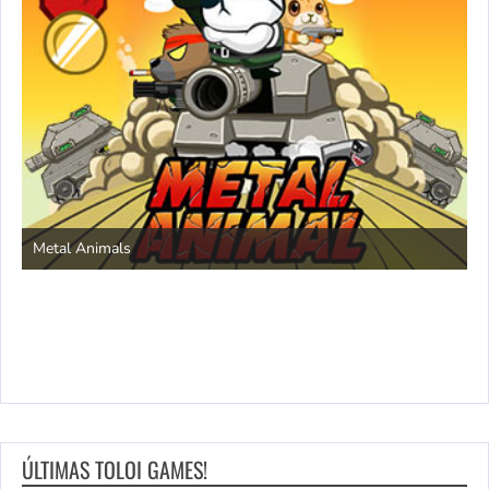
S
Metal Animals
ÚLTIMAS TOLOI GAMES!