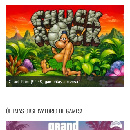
Chuck Rock [SNES] gameplay até zerar!
P
ÚLTIMAS OBSERVATORIO DE GAMES!