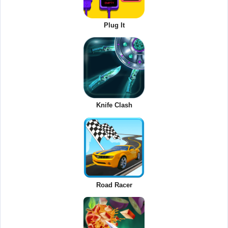
Plug It
Knife Clash
Road Racer