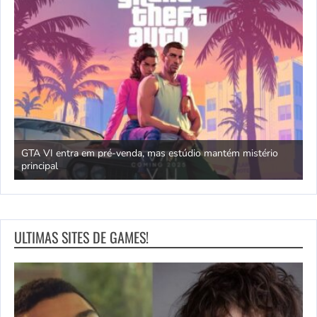
GTA VI entra em pré-venda, mas estúdio mantém mistério
principal
J
ULTIMAS SITES DE GAMES!