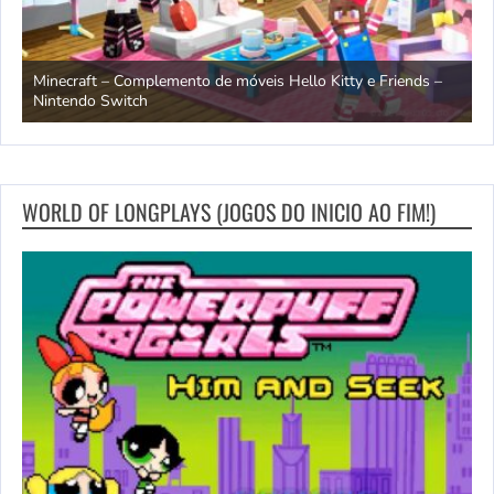
endo
Minecraft – Complemento de móveis Hello Kitty e Friends –
O
Nintendo Switch
d
WORLD OF LONGPLAYS (JOGOS DO INICIO AO FIM!)