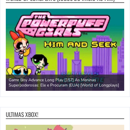
Game Boy Advance Long Play [157] As Meninas
A
Superpoderosas: Ele e Procuram (EUA) [World of Longplays]
L
ULTIMAS XBOX!