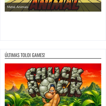
S
Metal Animals
ÚLTIMAS TOLOI GAMES!