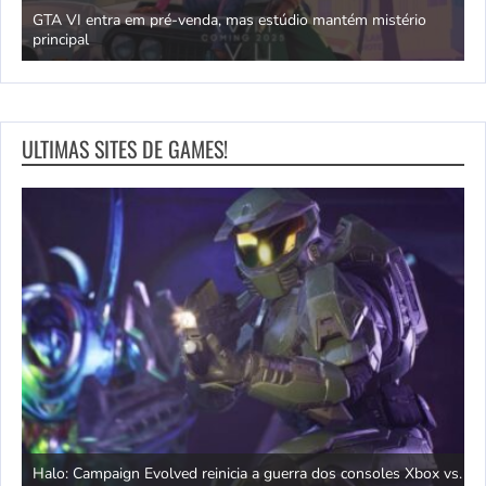
GTA VI entra em pré-venda, mas estúdio mantém mistério
principal
J
ULTIMAS SITES DE GAMES!
ix,
C
Halo: Campaign Evolved reinicia a guerra dos consoles Xbox vs.
E