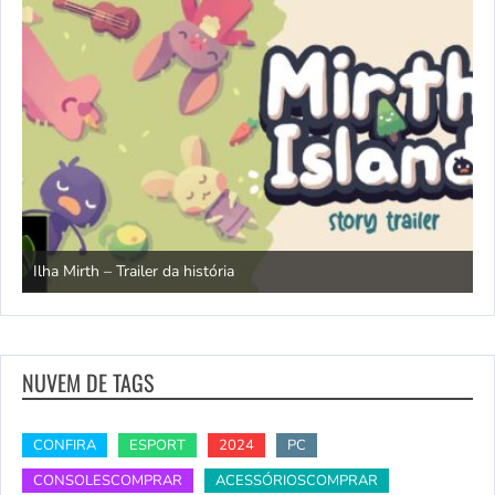
N
Ilha Mirth – Trailer da história
d
NUVEM DE TAGS
CONFIRA
ESPORT
2024
PC
CONSOLESCOMPRAR
ACESSÓRIOSCOMPRAR