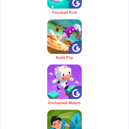
Foosball Kick
Knife Flip
Enchanted Waters