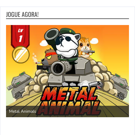
JOGUE AGORA!
S
Metal Animals