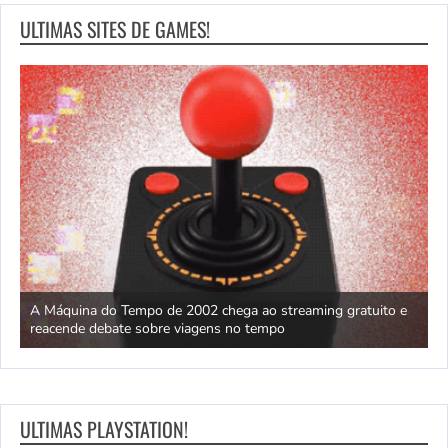
ULTIMAS SITES DE GAMES!
ão
A Máquina do Tempo de 2002 chega ao streaming gratuito e
H
reacende debate sobre viagens no tempo
X
ULTIMAS PLAYSTATION!