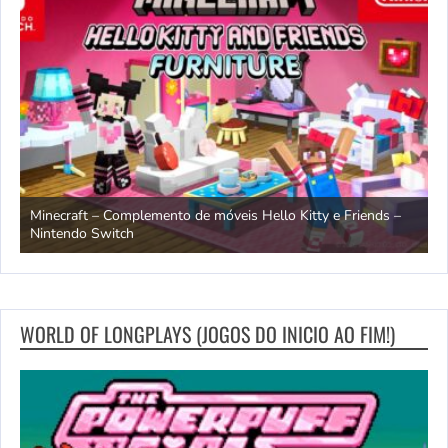
endo
Minecraft – Complemento de móveis Hello Kitty e Friends –
O
Nintendo Switch
d
WORLD OF LONGPLAYS (JOGOS DO INICIO AO FIM!)