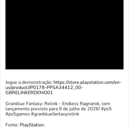
Jogue a demonstração:
https://store.playstation.com/en-
us/product/JP0178-PPSA34412_00-
GBRELINKERDEMO01
Granblue Fantasy: Relink – Endless Ragnarok, com
lançamento previsto para 9 de julho de 2026! #ps5
#ps5games #granbluefantasyrelink
Fonte:
PlayStation
.