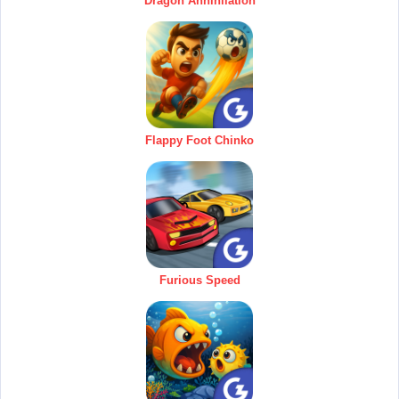
Dragon Annihilation
Flappy Foot Chinko
Furious Speed