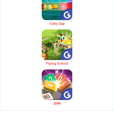
Cuby Zap
Flying School
2048