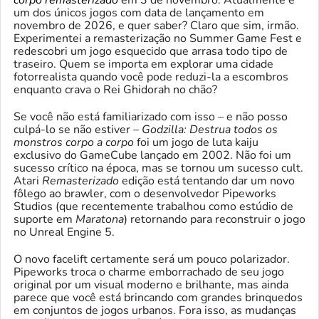
corpo remasterizado
em 3 de novembro. Atualmente é
um dos únicos jogos com data de lançamento em
novembro de 2026, e quer saber? Claro que sim, irmão.
Experimentei a remasterização no Summer Game Fest e
redescobri um jogo esquecido que arrasa todo tipo de
traseiro. Quem se importa em explorar uma cidade
fotorrealista quando você pode reduzi-la a escombros
enquanto crava o Rei Ghidorah no chão?
Se você não está familiarizado com isso – e não posso
culpá-lo se não estiver –
Godzilla: Destrua todos os
monstros corpo a corpo
foi um jogo de luta kaiju
exclusivo do GameCube lançado em 2002. Não foi um
sucesso crítico na época, mas se tornou um sucesso cult.
Atari
Remasterizado
edição está tentando dar um novo
fôlego ao brawler, com o desenvolvedor Pipeworks
Studios (que recentemente trabalhou como estúdio de
suporte em
Maratona
) retornando para reconstruir o jogo
no Unreal Engine 5.
O novo facelift certamente será um pouco polarizador.
Pipeworks troca o charme emborrachado de seu jogo
original por um visual moderno e brilhante, mas ainda
parece que você está brincando com grandes brinquedos
em conjuntos de jogos urbanos. Fora isso, as mudanças