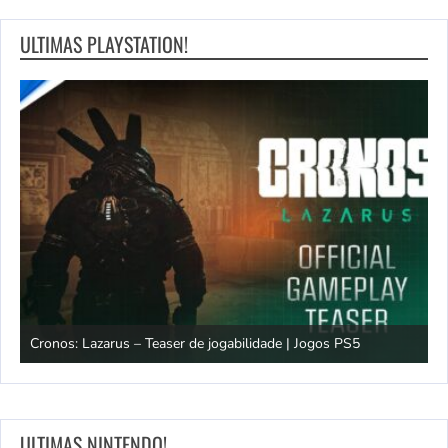
ULTIMAS PLAYSTATION!
os
Cronos: Lazarus – Teaser de jogabilidade | Jogos PS5
E
ULTIMAS NINTENDO!