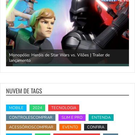
Monopólio: Heróis de Star Wars vs. Vilões | Trailer de
lançamento
S
NUVEM DE TAGS
MOBILE
2024
TECNOLOGIA
CONTROLESCOMPRAR
SLIM E PRO
ENTENDA
ACESSÓRIOSCOMPRAR
EVENTO
CONFIRA