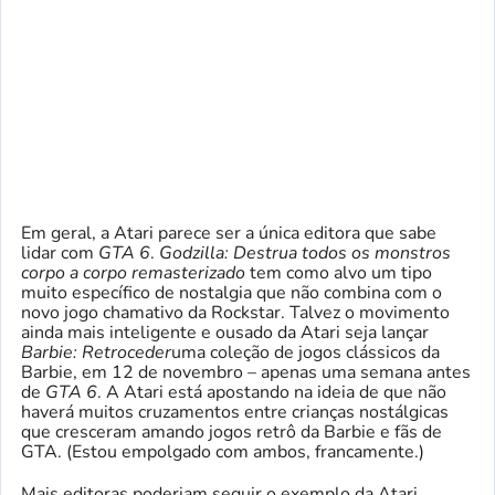
Em geral, a Atari parece ser a única editora que sabe
lidar com
GTA 6
.
Godzilla: Destrua todos os monstros
corpo a corpo remasterizado
tem como alvo um tipo
muito específico de nostalgia que não combina com o
novo jogo chamativo da Rockstar. Talvez o movimento
ainda mais inteligente e ousado da Atari seja lançar
Barbie: Retroceder
uma coleção de jogos clássicos da
Barbie, em 12 de novembro – apenas uma semana antes
de
GTA 6
. A Atari está apostando na ideia de que não
haverá muitos cruzamentos entre crianças nostálgicas
que cresceram amando jogos retrô da Barbie e fãs de
GTA. (Estou empolgado com ambos, francamente.)
Mais editoras poderiam seguir o exemplo da Atari