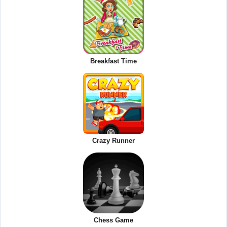
Breakfast Time
Crazy Runner
Chess Game