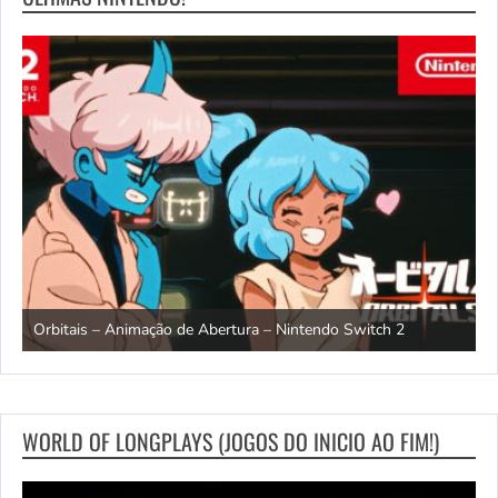
ndo
R
Orbitais – Animação de Abertura – Nintendo Switch 2
S
WORLD OF LONGPLAYS (JOGOS DO INICIO AO FIM!)