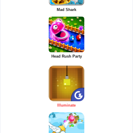
Mad Shark
Head Rush Party
Illuminate