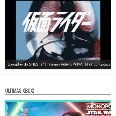
J
Longplay do SNES [241] Kamen Rider (JP) [World of Longplays]
(
ULTIMAS XBOX!