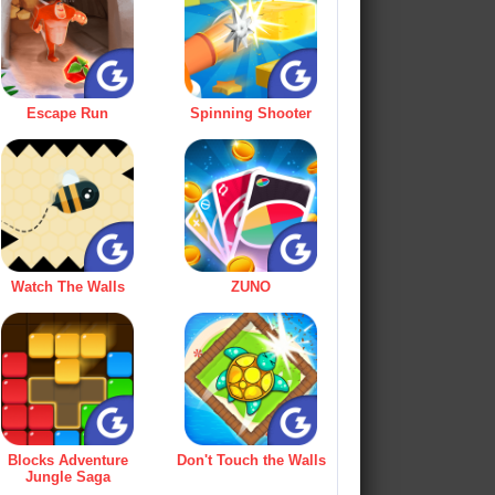
Escape Run
Spinning Shooter
Watch The Walls
ZUNO
Blocks Adventure
Don't Touch the Walls
Jungle Saga