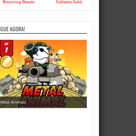
Bouncing Beasts
Solitaire Gold
OGUE AGORA!
Save the Princess
Metal Animals