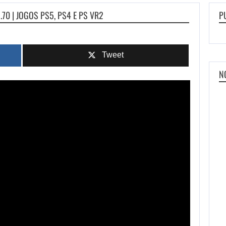
70 | JOGOS PS5, PS4 E PS VR2
P
Tweet
N