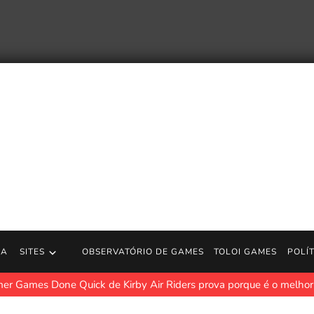
RA
SITES
OBSERVATÓRIO DE GAMES
TOLOI GAMES
POLÍ
er Games Done Quick de Kirby Air Riders prova porque é o melhor