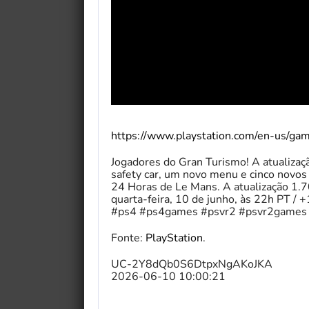
https://www.playstation.com/en-us/ga
Jogadores do Gran Turismo! A atualizaç
safety car, um novo menu e cinco novos 
24 Horas de Le Mans. A atualização 1.70
quarta-feira, 10 de junho, às 22h PT /
#ps4 #ps4games #psvr2 #psvr2games 
Fonte:
PlayStation
.
UC-2Y8dQb0S6DtpxNgAKoJKA
2026-06-10 10:00:21