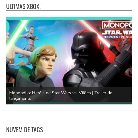
ULTIMAS XBOX!
Monopólio: Heróis de Star Wars vs. Vilões | Trailer de
lançamento
S
NUVEM DE TAGS