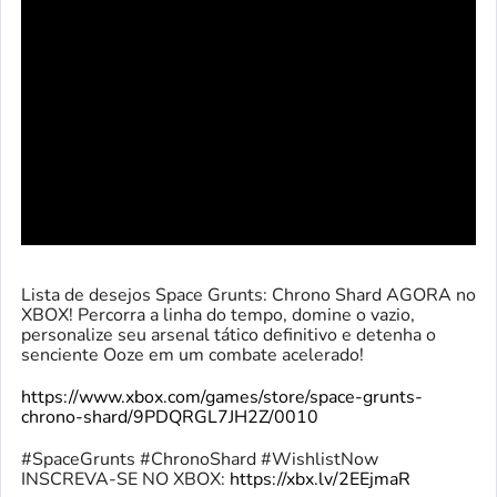
Lista de desejos Space Grunts: Chrono Shard AGORA no
XBOX! Percorra a linha do tempo, domine o vazio,
personalize seu arsenal tático definitivo e detenha o
senciente Ooze em um combate acelerado!
https://www.xbox.com/games/store/space-grunts-
chrono-shard/9PDQRGL7JH2Z/0010
#SpaceGrunts #ChronoShard #WishlistNow
INSCREVA-SE NO XBOX:
https://xbx.lv/2EEjmaR