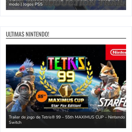
modo | Jogos PS5
P
ULTIMAS NINTENDO!
Trailer de jogo de Tetris® 99 – 55th MAXIMUS CUP – Nintendo
2
Switch
O