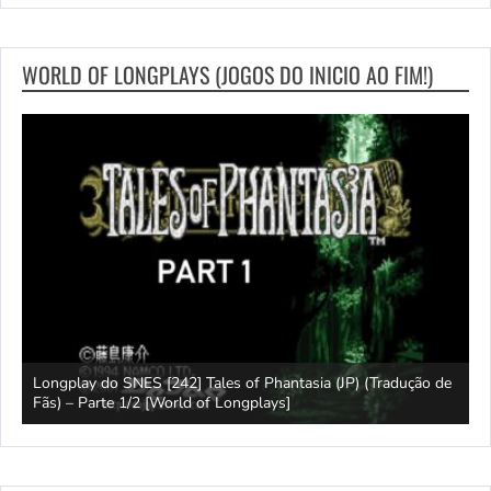
WORLD OF LONGPLAYS (JOGOS DO INICIO AO FIM!)
e
Longplay do SNES [242] Tales of Phantasia (JP) (Tradução de
Fãs) – Parte 1/2 [World of Longplays]
J