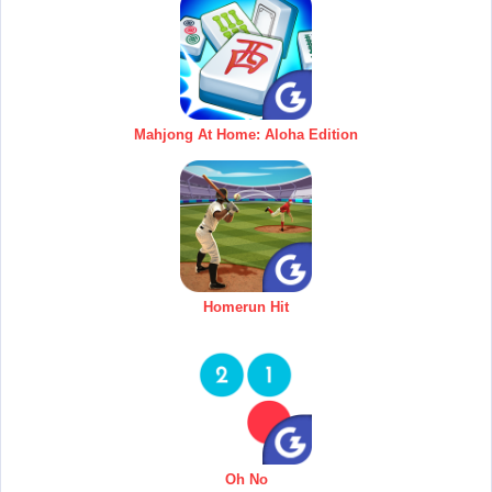
Mahjong At Home: Aloha Edition
Homerun Hit
Oh No