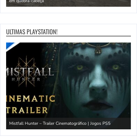
em quebra-cabeça
r
ULTIMAS PLAYSTATION!
Mistfall Hunter – Trailer Cinematográfico | Jogos PS5
S