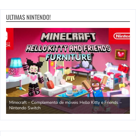
ULTIMAS NINTENDO!
endo
Minecraft – Complemento de móveis Hello Kitty e Friends –
O
Nintendo Switch
d