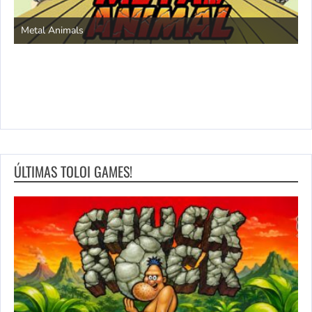
S
Metal Animals
ÚLTIMAS TOLOI GAMES!