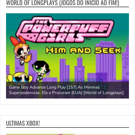
WORLD OF LONGPLAYS (JOGOS DO INICIO AO FIM!)
Game Boy Advance Long Play [157] As Meninas
A
Superpoderosas: Ele e Procuram (EUA) [World of Longplays]
L
ULTIMAS XBOX!