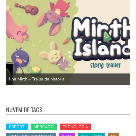
N
Ilha Mirth – Trailer da história
d
NUVEM DE TAGS
ESPORT
MERCADO
TECNOLOGIA