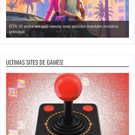
GTA VI entra em pré-venda, mas estúdio mantém mistério
principal
J
ULTIMAS SITES DE GAMES!