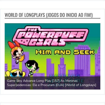
WORLD OF LONGPLAYS (JOGOS DO INICIO AO FIM!)
Game Boy Advance Long Play [157] As Meninas
A
Superpoderosas: Ele e Procuram (EUA) [World of Longplays]
L