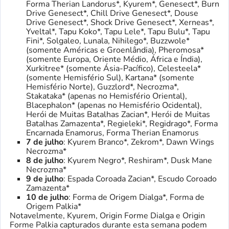
Forma Therian Landorus*, Kyurem*, Genesect*, Burn
Drive Genesect*, Chill Drive Genesect*, Douse
Drive Genesect*, Shock Drive Genesect*, Xerneas*,
Yveltal*, Tapu Koko*, Tapu Lele*, Tapu Bulu*, Tapu
Fini*, Solgaleo, Lunala, Nihilego*, Buzzwole*
(somente Américas e Groenlândia), Pheromosa*
(somente Europa, Oriente Médio, África e Índia),
Xurkitree* (somente Ásia-Pacífico), Celesteela*
(somente Hemisfério Sul), Kartana* (somente
Hemisfério Norte), Guzzlord*, Necrozma*,
Stakataka* (apenas no Hemisfério Oriental),
Blacephalon* (apenas no Hemisfério Ocidental),
Herói de Muitas Batalhas Zacian*, Herói de Muitas
Batalhas Zamazenta*, Regieleki*, Regidrago*, Forma
Encarnada Enamorus, Forma Therian Enamorus
7 de julho
: Kyurem Branco*, Zekrom*, Dawn Wings
Necrozma*
8 de julho
: Kyurem Negro*, Reshiram*, Dusk Mane
Necrozma*
9 de julho
: Espada Coroada Zacian*, Escudo Coroado
Zamazenta*
10 de julho
: Forma de Origem Dialga*, Forma de
Origem Palkia*
Notavelmente, Kyurem, Origin Forme Dialga e Origin
Forme Palkia capturados durante esta semana podem