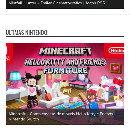
Mistfall Hunter – Trailer Cinematográfico | Jogos PS5
S
ULTIMAS NINTENDO!
endo
Minecraft – Complemento de móveis Hello Kitty e Friends –
O
Nintendo Switch
d