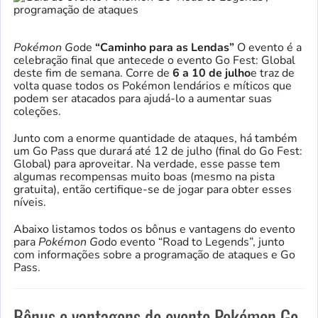
Pokémon Go
de
“Caminho para as Lendas”
O evento é a
celebração final que antecede o evento Go Fest: Global
deste fim de semana. Corre de
6 a 10 de julho
e traz de
volta quase todos os Pokémon lendários e míticos que
podem ser atacados para ajudá-lo a aumentar suas
coleções.
Junto com a enorme quantidade de ataques, há também
um Go Pass que durará até 12 de julho (final do Go Fest:
Global) para aproveitar. Na verdade, esse passe tem
algumas recompensas muito boas (mesmo na pista
gratuita), então certifique-se de jogar para obter esses
níveis.
Abaixo listamos todos os bônus e vantagens do evento
para
Pokémon Go
do evento “Road to Legends”, junto
com informações sobre a programação de ataques e Go
Pass.
Bônus e vantagens do evento Pokémon Go