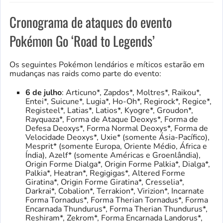
Cronograma de ataques do evento
Pokémon Go ‘Road to Legends’
Os seguintes Pokémon lendários e míticos estarão em
mudanças nas raids como parte do evento:
6 de julho
: Articuno*, Zapdos*, Moltres*, Raikou*,
Entei*, Suicune*, Lugia*, Ho-Oh*, Regirock*, Regice*,
Registeel*, Latias*, Latios*, Kyogre*, Groudon*,
Rayquaza*, Forma de Ataque Deoxys*, Forma de
Defesa Deoxys*, Forma Normal Deoxys*, Forma de
Velocidade Deoxys*, Uxie* (somente Ásia-Pacífico),
Mesprit* (somente Europa, Oriente Médio, África e
Índia), Azelf* (somente Américas e Groenlândia),
Origin Forme Dialga*, Origin Forme Palkia*, Dialga*,
Palkia*, Heatran*, Regigigas*, Altered Forme
Giratina*, Origin Forme Giratina*, Cresselia*,
Darkrai*, Cobalion*, Terrakion*, Virizion*, Incarnate
Forma Tornadus*, Forma Therian Tornadus*, Forma
Encarnada Thundurus*, Forma Therian Thundurus*,
Reshiram*, Zekrom*, Forma Encarnada Landorus*,