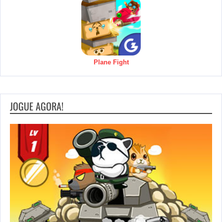
Plane Fight
JOGUE AGORA!