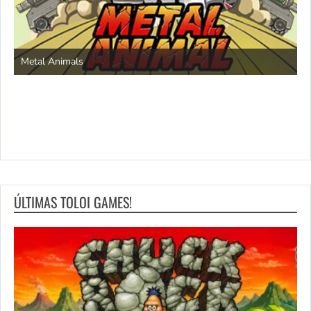
S
Metal Animals
ÚLTIMAS TOLOI GAMES!