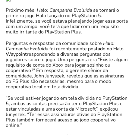
Próximo mês,
Halo: Campanha Evoluída
se tornará o
primeiro jogo Halo lançado no PlayStation 5.
Infelizmente, se você estava planejando jogar essa porta
com um amigo, você terá que lidar com um requisito
muito irritante do PlayStation Plus.
Perguntas e respostas da comunidade sobre
Halo:
Campanha Evoluída
foi recentemente
postado no Halo
Waypoint
respondendo a diversas perguntas dos
jogadores sobre o jogo. Uma pergunta era “Existe algum
requisito de conta do Xbox para jogar sozinho ou
cooperativo?” Em resposta, o gerente sênior da
comunidade, John Junyszek, revelou que as assinaturas
do PS Plus são necessárias, mesmo para o modo
cooperativo local em tela dividida.
“Se você estiver jogando em tela dividida no PlayStation
5, ambas as contas precisarão ter o PlayStation Plus e
estar vinculadas a uma conta da Microsoft”, explicou
Junyszek. “Ter essas assinaturas ativas do PlayStation
Plus também fornecerá acesso ao jogo cooperativo
online.”