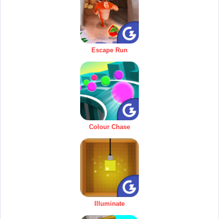
Escape Run
Colour Chase
Illuminate