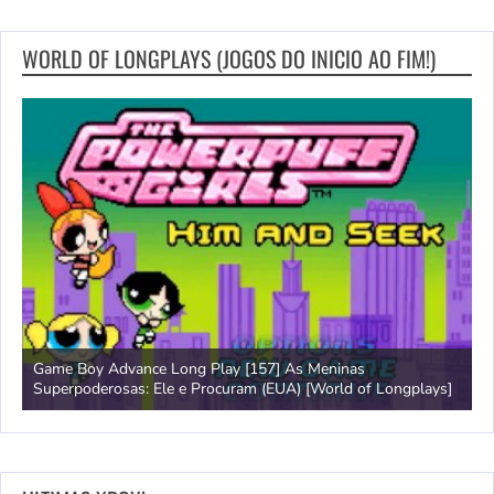
WORLD OF LONGPLAYS (JOGOS DO INICIO AO FIM!)
Game Boy Advance Long Play [157] As Meninas
A
Superpoderosas: Ele e Procuram (EUA) [World of Longplays]
L