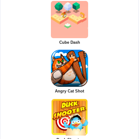
Cube Dash
Angry Cat Shot