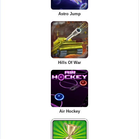
Astro Jump
Hills Of War
Air Hockey