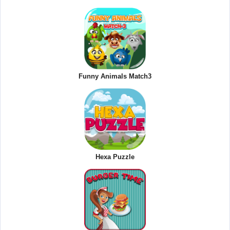
Funny Animals Match3
Hexa Puzzle