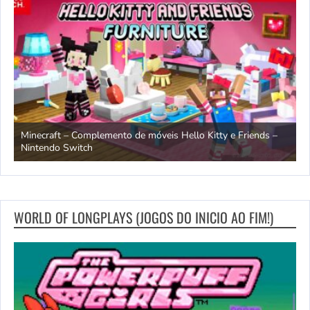
endo
Minecraft – Complemento de móveis Hello Kitty e Friends –
O
Nintendo Switch
d
WORLD OF LONGPLAYS (JOGOS DO INICIO AO FIM!)