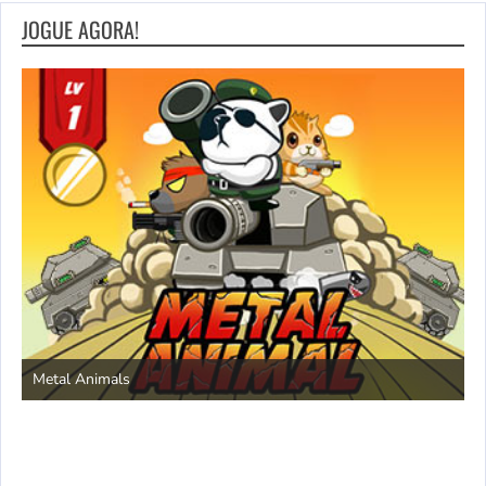
JOGUE AGORA!
S
Metal Animals