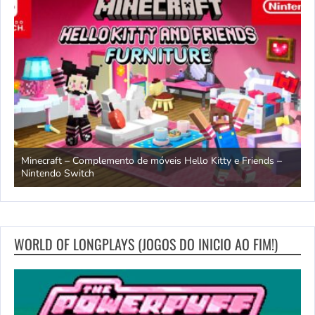
endo
Minecraft – Complemento de móveis Hello Kitty e Friends –
O
Nintendo Switch
d
WORLD OF LONGPLAYS (JOGOS DO INICIO AO FIM!)