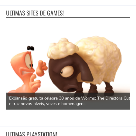
ULTIMAS SITES DE GAMES!
ão
Expansão gratuita celebra 30 anos de Worms: The Directors Cut
D
e traz novos níveis, vozes e homenagens
f
ULTIMAS PLAYSTATION!