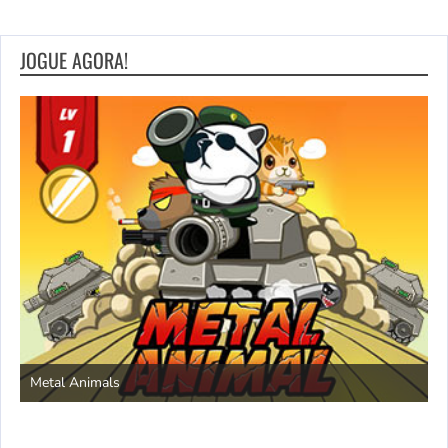
JOGUE AGORA!
S
Metal Animals