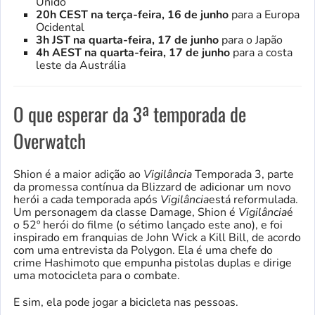
Unido
20h CEST na terça-feira, 16 de junho
para a Europa
Ocidental
3h JST na quarta-feira, 17 de junho
para o Japão
4h AEST na quarta-feira, 17 de junho
para a costa
leste da Austrália
O que esperar da 3ª temporada de
Overwatch
Shion é a maior adição ao
Vigilância
Temporada 3, parte
da promessa contínua da Blizzard de adicionar um novo
herói a cada temporada após
Vigilância
está reformulada.
Um personagem da classe Damage, Shion é
Vigilância
é
o 52º herói do filme (o sétimo lançado este ano), e foi
inspirado em franquias de John Wick a Kill Bill, de acordo
com uma entrevista da Polygon. Ela é uma chefe do
crime Hashimoto que empunha pistolas duplas e dirige
uma motocicleta para o combate.
E sim, ela pode jogar a bicicleta nas pessoas.