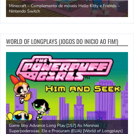
endo
Minecraft – Complemento de móveis Hello Kitty e Friends –
O
Nintendo Switch
d
WORLD OF LONGPLAYS (JOGOS DO INICIO AO FIM!)
Game Boy Advance Long Play [157] As Meninas
A
Superpoderosas: Ele e Procuram (EUA) [World of Longplays]
L