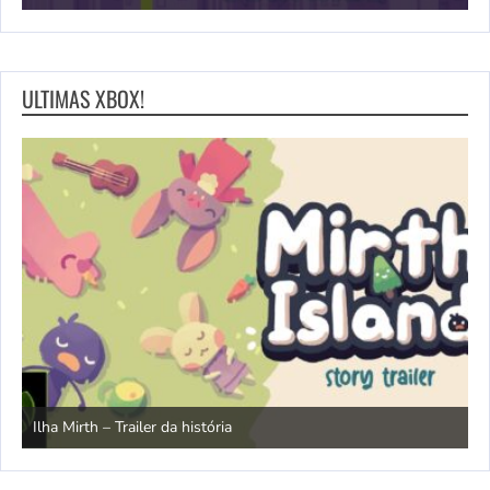
ULTIMAS XBOX!
N
Ilha Mirth – Trailer da história
d