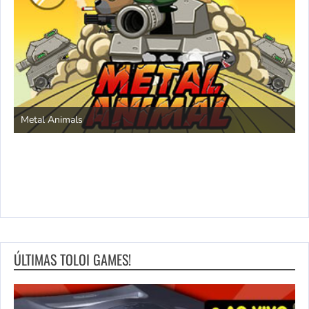
S
Metal Animals
ÚLTIMAS TOLOI GAMES!