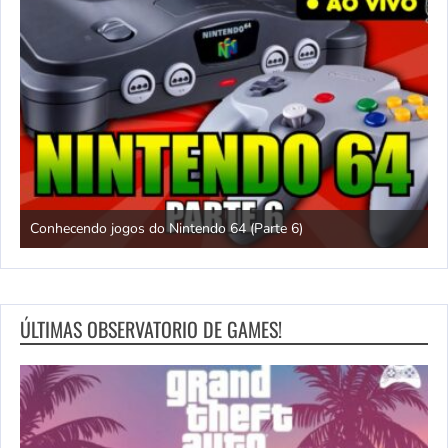
Conhecendo jogos do Nintendo 64 (Parte 6)
C
ÚLTIMAS OBSERVATORIO DE GAMES!