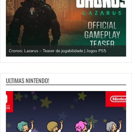
os
Cronos: Lazarus – Teaser de jogabilidade | Jogos PS5
E
ULTIMAS NINTENDO!