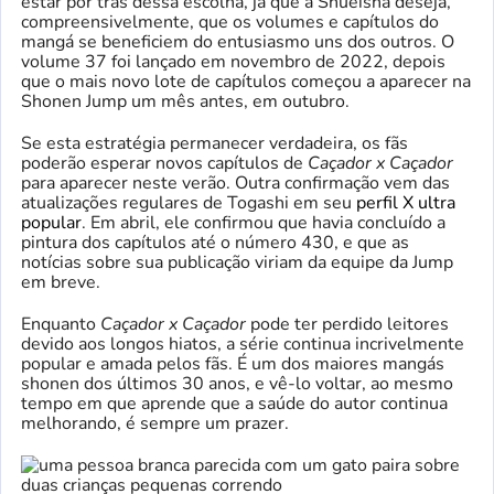
estar por trás dessa escolha, já que a Shueisha deseja,
compreensivelmente, que os volumes e capítulos do
mangá se beneficiem do entusiasmo uns dos outros. O
volume 37 foi lançado em novembro de 2022, depois
que o mais novo lote de capítulos começou a aparecer na
Shonen Jump um mês antes, em outubro.
Se esta estratégia permanecer verdadeira, os fãs
poderão esperar novos capítulos de
Caçador x Caçador
para aparecer neste verão. Outra confirmação vem das
atualizações regulares de Togashi em seu
perfil X ultra
popular
. Em abril, ele confirmou que havia concluído a
pintura dos capítulos até o número 430, e que as
notícias sobre sua publicação viriam da equipe da Jump
em breve.
Enquanto
Caçador x Caçador
pode ter perdido leitores
devido aos longos hiatos, a série continua incrivelmente
popular e amada pelos fãs. É um dos maiores mangás
shonen dos últimos 30 anos, e vê-lo voltar, ao mesmo
tempo em que aprende que a saúde do autor continua
melhorando, é sempre um prazer.