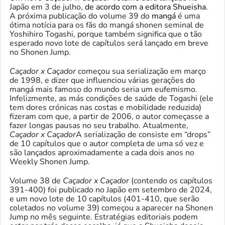
Japão em 3 de julho,
de acordo com a editora Shueisha
.
A próxima publicação do volume 39 do
mangá
é uma
ótima notícia para os fãs do mangá shonen seminal de
Yoshihiro Togashi, porque também significa que o tão
esperado novo lote de capítulos será lançado em breve
no Shonen Jump.
Caçador x Caçador
começou sua serialização em março
de 1998, e dizer que influenciou várias gerações do
mangá mais famoso do mundo seria um eufemismo.
Infelizmente, as más condições de saúde de Togashi (ele
tem dores crónicas nas costas e mobilidade reduzida)
fizeram com que, a partir de 2006, o autor começasse a
fazer longas pausas no seu trabalho. Atualmente,
Caçador x Caçador
A serialização de consiste em “drops”
de 10 capítulos que o autor completa de uma só vez e
são lançados aproximadamente a cada dois anos no
Weekly Shonen Jump.
Volume 38 de
Caçador x Caçador
(contendo os capítulos
391-400) foi publicado no Japão em setembro de 2024,
e um novo lote de 10 capítulos (401-410, que serão
coletados no volume 39) começou a aparecer na Shonen
Jump no mês seguinte. Estratégias editoriais podem