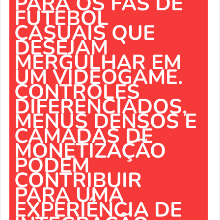
PARA OS FÃS DE
FUTEBOL
CASUAIS QUE
DESEJAM
MERGULHAR EM
UM VIDEOGAME.
CONTROLES
DIFERENCIADOS,
MENUS DENSOS E
CAMADAS DE
MONETIZAÇÃO
PODEM
CONTRIBUIR
PARA UMA
EXPERIÊNCIA DE