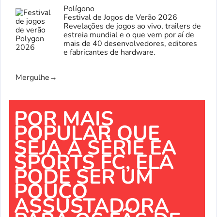
Polígono
Festival de Jogos de Verão 2026
Revelações de jogos ao vivo, trailers de
estreia mundial e o que vem por aí de
mais de 40 desenvolvedores, editores
e fabricantes de hardware.
Mergulhe
→
POR MAIS
POPULAR QUE
SEJA A SÉRIE EA
SPORTS FC, ELA
PODE SER UM
POUCO
ASSUSTADORA