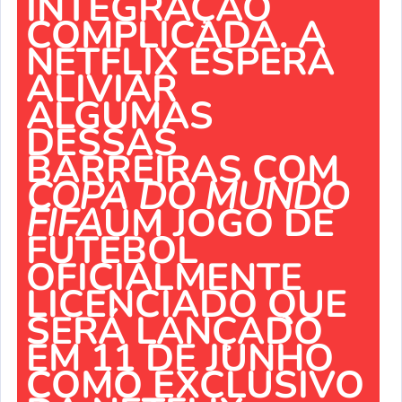
INTEGRAÇÃO
COMPLICADA. A
NETFLIX ESPERA
ALIVIAR
ALGUMAS
DESSAS
BARREIRAS COM
COPA DO MUNDO
FIFA
UM JOGO DE
FUTEBOL
OFICIALMENTE
LICENCIADO QUE
SERÁ LANÇADO
EM 11 DE JUNHO
COMO EXCLUSIVO