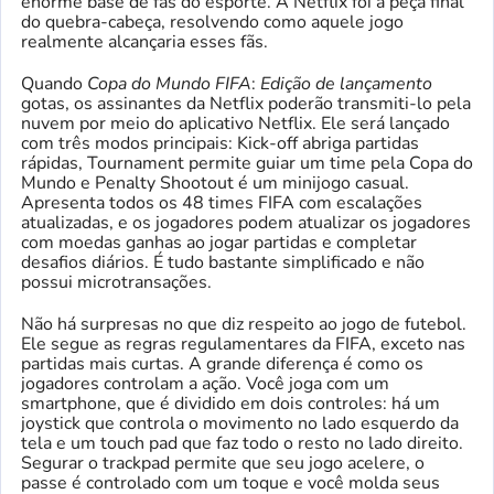
enorme base de fãs do esporte. A Netflix foi a peça final
do quebra-cabeça, resolvendo como aquele jogo
realmente alcançaria esses fãs.
Quando
Copa do Mundo FIFA
:
Edição de lançamento
gotas, os assinantes da Netflix poderão transmiti-lo pela
nuvem por meio do aplicativo Netflix. Ele será lançado
com três modos principais: Kick-off abriga partidas
rápidas, Tournament permite guiar um time pela Copa do
Mundo e Penalty Shootout é um minijogo casual.
Apresenta todos os 48 times FIFA com escalações
atualizadas, e os jogadores podem atualizar os jogadores
com moedas ganhas ao jogar partidas e completar
desafios diários. É tudo bastante simplificado e não
possui microtransações.
Não há surpresas no que diz respeito ao jogo de futebol.
Ele segue as regras regulamentares da FIFA, exceto nas
partidas mais curtas. A grande diferença é como os
jogadores controlam a ação. Você joga com um
smartphone, que é dividido em dois controles: há um
joystick que controla o movimento no lado esquerdo da
tela e um touch pad que faz todo o resto no lado direito.
Segurar o trackpad permite que seu jogo acelere, o
passe é controlado com um toque e você molda seus