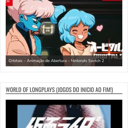
ndo
R
Orbitais – Animação de Abertura – Nintendo Switch 2
S
WORLD OF LONGPLAYS (JOGOS DO INICIO AO FIM!)