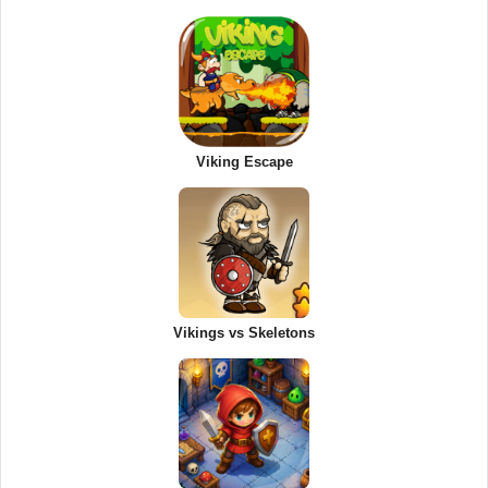
Viking Escape
Vikings vs Skeletons