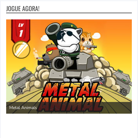
JOGUE AGORA!
S
Metal Animals