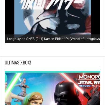
J
Longplay do SNES [241] Kamen Rider (JP) [World of Longplays]
(
ULTIMAS XBOX!