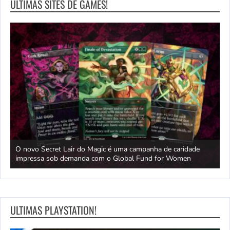
ULTIMAS SITES DE GAMES!
e
O novo Secret Lair do Magic é uma campanha de caridade
O
nte
impressa sob demanda com o Global Fund for Women
r
ULTIMAS PLAYSTATION!