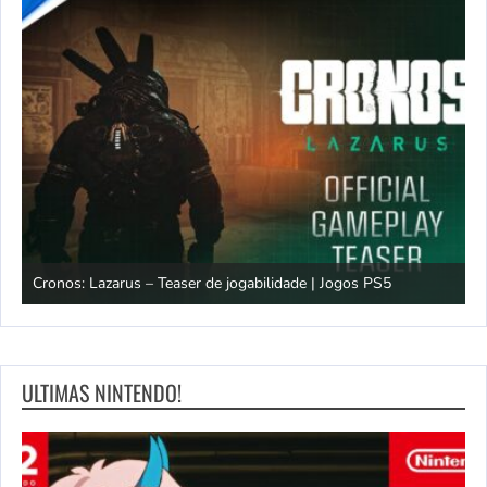
os
Cronos: Lazarus – Teaser de jogabilidade | Jogos PS5
E
ULTIMAS NINTENDO!