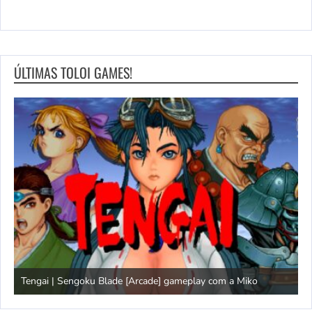
ÚLTIMAS TOLOI GAMES!
Tengai | Sengoku Blade [Arcade] gameplay com a Miko
D