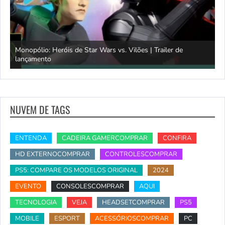
Monopólio: Heróis de Star Wars vs. Vilões | Trailer de
lançamento
S
NUVEM DE TAGS
ENTENDA
CADEIRA GAMERCOMPRAR
CONFIRA
HD EXTERNOCOMPRAR
CONTROLESCOMPRAR
PS5: COMPARE OS MODELOS ORIGINAL
2024
EVENTO
CONSOLESCOMPRAR
AQUI
TECNOLOGIA
VEJA
HEADSETCOMPRAR
PS5
MOBILE
ESPORT
ACESSÓRIOSCOMPRAR
PC