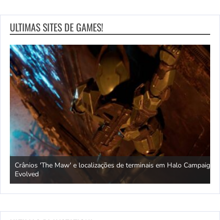
ULTIMAS SITES DE GAMES!
Crânios 'The Maw' e localizações de terminais em Halo Campaign
U
vs.
Evolved
a