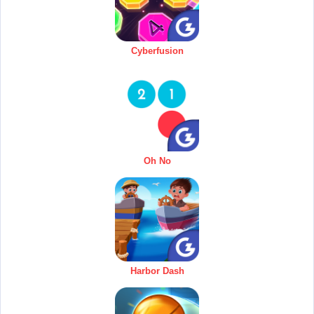
Cyberfusion
Oh No
Harbor Dash