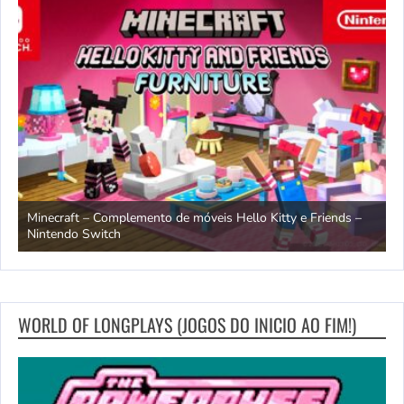
endo
Minecraft – Complemento de móveis Hello Kitty e Friends –
O
Nintendo Switch
d
WORLD OF LONGPLAYS (JOGOS DO INICIO AO FIM!)