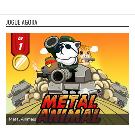
JOGUE AGORA!
S
Metal Animals