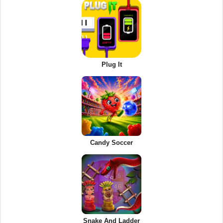
Plug It
Candy Soccer
Snake And Ladder