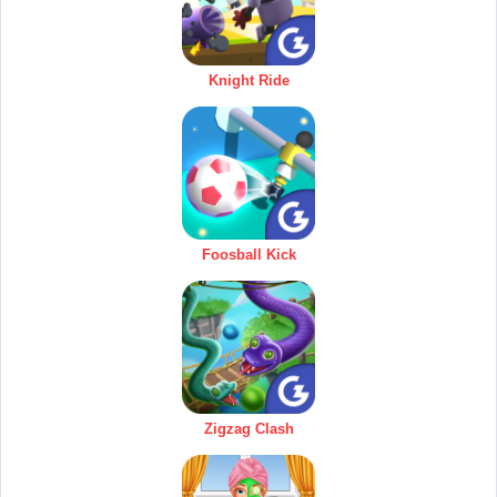
Knight Ride
Foosball Kick
Zigzag Clash