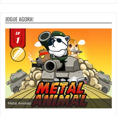
JOGUE AGORA!
S
Metal Animals