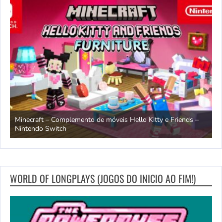
endo
Minecraft – Complemento de móveis Hello Kitty e Friends –
O
Nintendo Switch
d
WORLD OF LONGPLAYS (JOGOS DO INICIO AO FIM!)