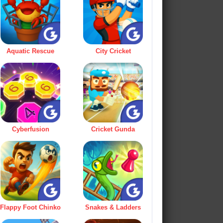
Aquatic Rescue
City Cricket
Cyberfusion
Cricket Gunda
Flappy Foot Chinko
Snakes & Ladders