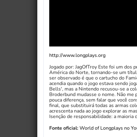
http://www.longplays.org
Jogado por: JagOfTroy Este foi um dos 
América do Norte, tornando-se um títu
ser observado é que o cartucho do Fam
acendia quando o jogo estava sendo jog
Bells', mas a Nintendo recusou-se a co
Broderbund mudasse o nome. Não me pr
pouca diferença, sem falar que você co
final, que substituirá todas as armas c
acrescenta nada ao jogo explorar as ma
Isenção de responsabilidade: a maioria
Fonte oficial:
World of Longplays no Y