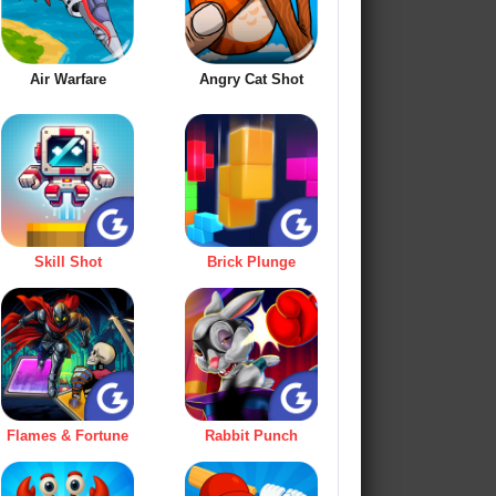
Air Warfare
Angry Cat Shot
Skill Shot
Brick Plunge
Flames & Fortune
Rabbit Punch