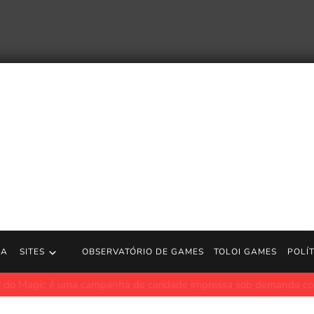
RA
SITES
OBSERVATÓRIO DE GAMES
TOLOI GAMES
POLÍ
 sofrer grandes mudanças sob a nova reestruturação do Xbox
P