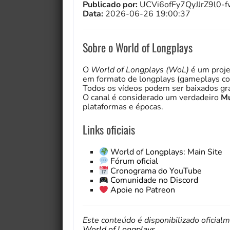
Publicado por:
UCVi6ofFy7QyJJrZ9l0-
Data:
2026-06-26 19:00:37
Sobre o World of Longplays
O
World of Longplays (WoL)
é um proje
em formato de longplays (gameplays co
Todos os vídeos podem ser baixados gra
O canal é considerado um verdadeiro
Mu
plataformas e épocas.
Links oficiais
World of Longplays: Main Site
Fórum oficial
Cronograma do YouTube
Comunidade no Discord
Apoie no Patreon
Este conteúdo é disponibilizado oficial
World of Longplays
.