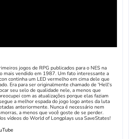
primeiros jogos de RPG publicados para o NES na
lo mais vendido em 1987. Um fato interessante a
icon continha um LED vermelho em cima dele que
ado. Era para ser originalmente chamado de 'Hell's
locar seu selo de qualidade nele, a menos que
eocupei com as atualizações porque elas faziam
nsegue a melhor espada do jogo logo antes da luta
oletadas anteriormente. Nunca é necessário nem
smorras, a menos que você goste de se perder.
 dos vídeos do World of Longplays usa SaveStates!
ouTube