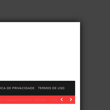
TICA DE PRIVACIDADE
TERMOS DE USO
olygon.com. O Xbox como o conhecemos está prestes a…