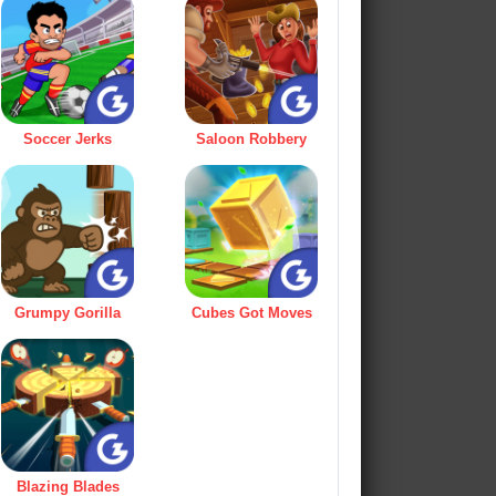
Soccer Jerks
Saloon Robbery
Grumpy Gorilla
Cubes Got Moves
Blazing Blades