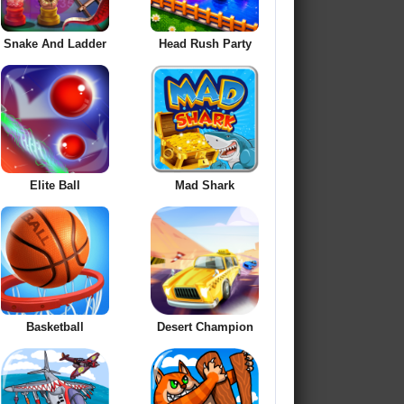
Snake And Ladder
Head Rush Party
Elite Ball
Mad Shark
Basketball
Desert Champion