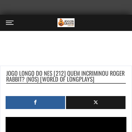
JOGO LONGO DO NES [212] QUEM INCRIMINOU ROGER
RABBIT? (NÓS) [WORLD OF LONGPLAYS]