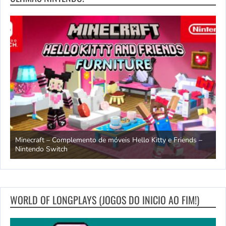
endo
Minecraft – Complemento de móveis Hello Kitty e Friends –
O
Nintendo Switch
d
WORLD OF LONGPLAYS (JOGOS DO INICIO AO FIM!)