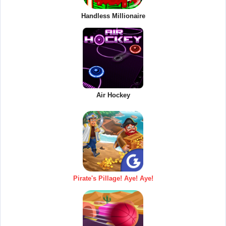
Handless Millionaire
Air Hockey
Pirate's Pillage! Aye! Aye!