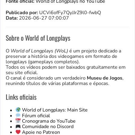
Fonte oficial:
World of Longplays no YouTube
Publicado por:
UCVi6ofFy7QyJJrZ9l0-fwbQ
Data:
2026-06-27 07:00:07
Sobre o World of Longplays
O
World of Longplays (WoL)
é um projeto dedicado a
preservar a história dos videogames em formato de
longplays (gameplays completos).
Todos os vídeos podem ser baixados gratuitamente em
seu site oficial.
O canal é considerado um verdadeiro
Museu de Jogos
,
reunindo títulos de várias plataformas e épocas.
Links oficiais
World of Longplays: Main Site
Fórum oficial
Cronograma do YouTube
Comunidade no Discord
Apoie no Patreon