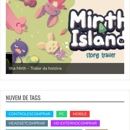
N
Ilha Mirth – Trailer da história
d
NUVEM DE TAGS
CONTROLESCOMPRAR
PC
MOBILE
HEADSETCOMPRAR
HD EXTERNOCOMPRAR