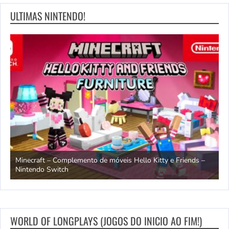
ULTIMAS NINTENDO!
endo
Minecraft – Complemento de móveis Hello Kitty e Friends –
O
Nintendo Switch
d
WORLD OF LONGPLAYS (JOGOS DO INICIO AO FIM!)