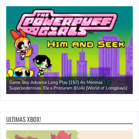
Game Boy Advance Long Play [157] As Meninas
A
Superpoderosas: Ele e Procuram (EUA) [World of Longplays]
L
ULTIMAS XBOX!