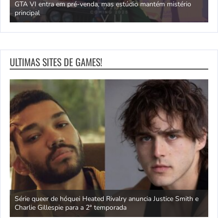
GTA VI entra em pré-venda, mas estúdio mantém mistério
principal
J
ULTIMAS SITES DE GAMES!
ivo
Série queer de hóquei Heated Rivalry anuncia Justice Smith e
B
Charlie Gillespie para a 2ª temporada
e