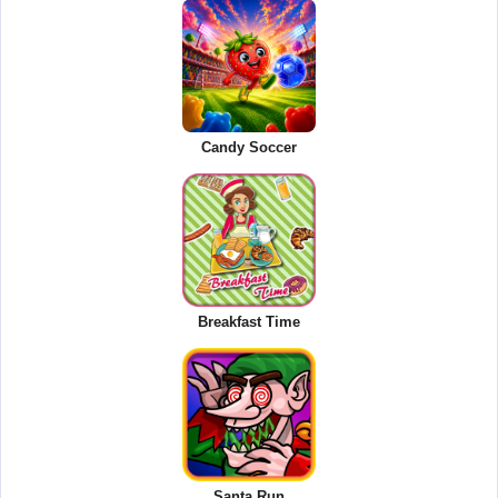
Candy Soccer
Breakfast Time
Santa Run