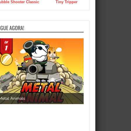
ubble Shooter Classic
Tiny Tripper
OGUE AGORA!
Save the Princess
Metal Animals