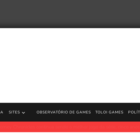
RA
SITES
OBSERVATÓRIO DE GAMES
TOLOI GAMES
POLÍ
erde Dungeons of Hinterberg e 9 outros jogos este mês
Polygon