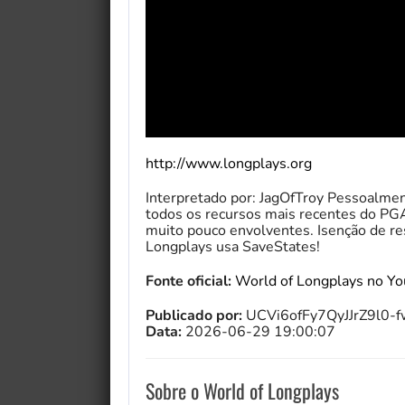
http://www.longplays.org
Interpretado por: JagOfTroy Pessoalment
todos os recursos mais recentes do PGA
muito pouco envolventes. Isenção de re
Longplays usa SaveStates!
Fonte oficial:
World of Longplays no Y
Publicado por:
UCVi6ofFy7QyJJrZ9l0-
Data:
2026-06-29 19:00:07
Sobre o World of Longplays