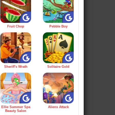
Fruit Chop
Pebble Boy
Sheriff's Wrath
Solitaire Gold
Ellie Summer Spa
Aliens Attack
Beauty Salon