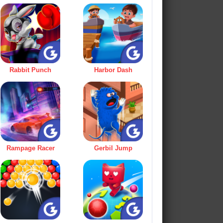
Rabbit Punch
Harbor Dash
Rampage Racer
Gerbil Jump