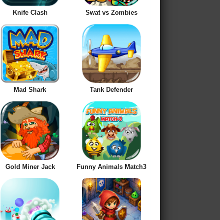
Knife Clash
Swat vs Zombies
Mad Shark
Tank Defender
Gold Miner Jack
Funny Animals Match3