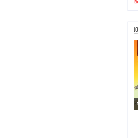
B
J
Jogos de Aventura