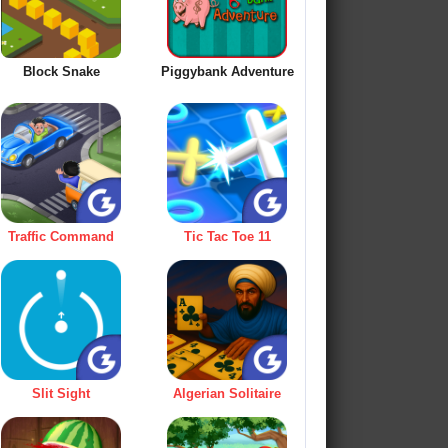
Block Snake
Piggybank Adventure
Traffic Command
Tic Tac Toe 11
Slit Sight
Algerian Solitaire