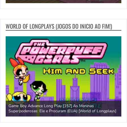
WORLD OF LONGPLAYS (JOGOS DO INICIO AO FIM!)
Amiga 500 Longplay [597] Segundo Samurai [World of
G
]
Longplays]
B