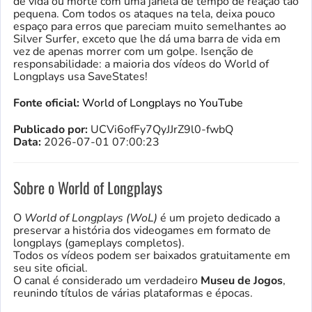
de vida ou morte com uma janela de tempo de reação tão
pequena. Com todos os ataques na tela, deixa pouco
espaço para erros que pareciam muito semelhantes ao
Silver Surfer, exceto que lhe dá uma barra de vida em
vez de apenas morrer com um golpe. Isenção de
responsabilidade: a maioria dos vídeos do World of
Longplays usa SaveStates!
Fonte oficial:
World of Longplays no YouTube
Publicado por:
UCVi6ofFy7QyJJrZ9l0-fwbQ
Data:
2026-07-01 07:00:23
Sobre o World of Longplays
O
World of Longplays (WoL)
é um projeto dedicado a
preservar a história dos videogames em formato de
longplays (gameplays completos).
Todos os vídeos podem ser baixados gratuitamente em
seu site oficial.
O canal é considerado um verdadeiro
Museu de Jogos
,
reunindo títulos de várias plataformas e épocas.