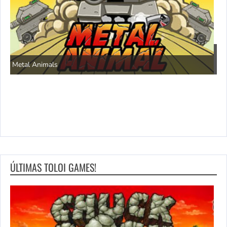
P
Save the Princess
ÚLTIMAS TOLOI GAMES!