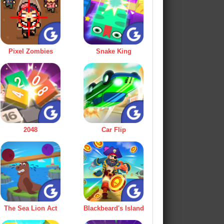
Pixel Zombies
Snake King
2048
Car Flip
The Sea Lion Act
Blackbeard's Island