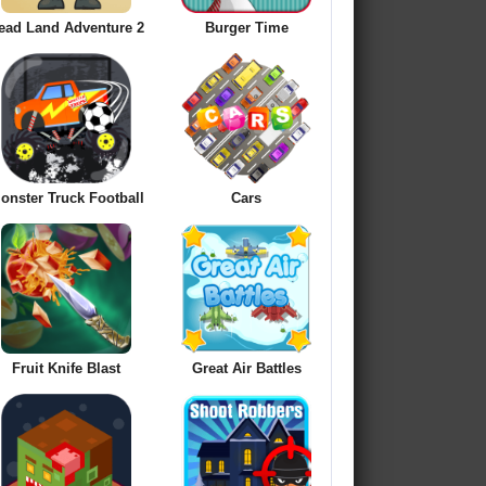
ead Land Adventure 2
Burger Time
onster Truck Football
Cars
Fruit Knife Blast
Great Air Battles