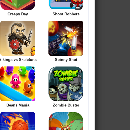
Creepy Day
Shoot Robbers
Vikings vs Skeletons
Spinny Shot
Beans Mania
Zombie Buster