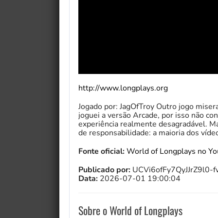
http://www.longplays.org
Jogado por: JagOfTroy Outro jogo mise
joguei a versão Arcade, por isso não co
experiência realmente desagradável. Ma
de responsabilidade: a maioria dos víd
Fonte oficial:
World of Longplays no Y
Publicado por:
UCVi6ofFy7QyJJrZ9l0-
Data:
2026-07-01 19:00:04
Sobre o World of Longplays