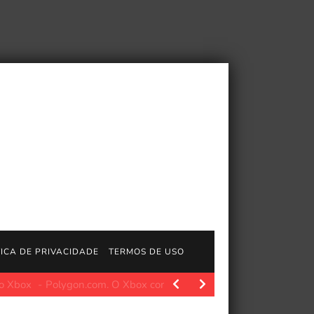
TICA DE PRIVACIDADE
TERMOS DE USO
olygon.com. O Xbox como o conhecemos está prestes a…