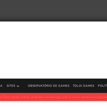
RA
SITES
OBSERVATÓRIO DE GAMES
TOLOI GAMES
POLÍ
 sofrer grandes mudanças sob a nova reestruturação do Xbox
P