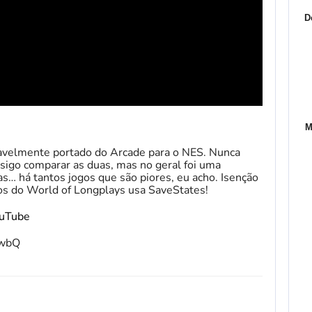
D
M
ravelmente portado do Arcade para o NES. Nunca
nsigo comparar as duas, mas no geral foi uma
s… há tantos jogos que são piores, eu acho. Isenção
eos do World of Longplays usa SaveStates!
ouTube
fwbQ