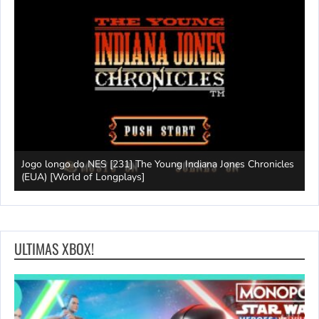
Jogo longo do NES [231] The Young Indiana Jones Chronicles
W
ays]
(EUA) [World of Longplays]
T
ULTIMAS XBOX!