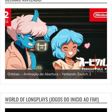
ndo
R
Orbitais – Animação de Abertura – Nintendo Switch 2
S
WORLD OF LONGPLAYS (JOGOS DO INICIO AO FIM!)