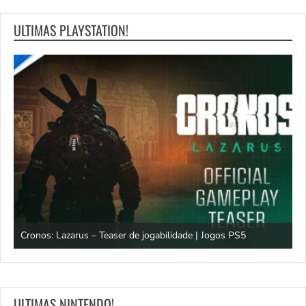
ULTIMAS PLAYSTATION!
os
Cronos: Lazarus – Teaser de jogabilidade | Jogos PS5
E
ULTIMAS NINTENDO!