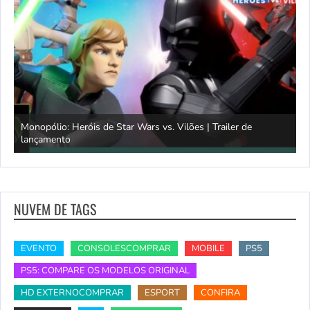
Monopólio: Heróis de Star Wars vs. Vilões | Trailer de
lançamento
S
NUVEM DE TAGS
EVENTO
CONSOLESCOMPRAR
MOBILE
PS5
PS5: COMPARE OS MODELOS ORIGINAL
HD EXTERNOCOMPRAR
ESPORT
CONFIRA