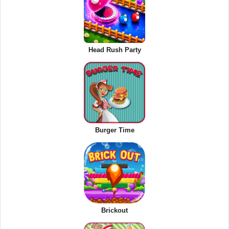
Head Rush Party
Burger Time
Brickout