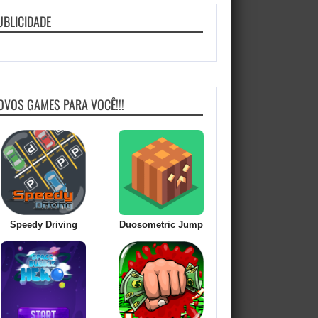
UBLICIDADE
OVOS GAMES PARA VOCÊ!!!
Speedy Driving
Duosometric Jump