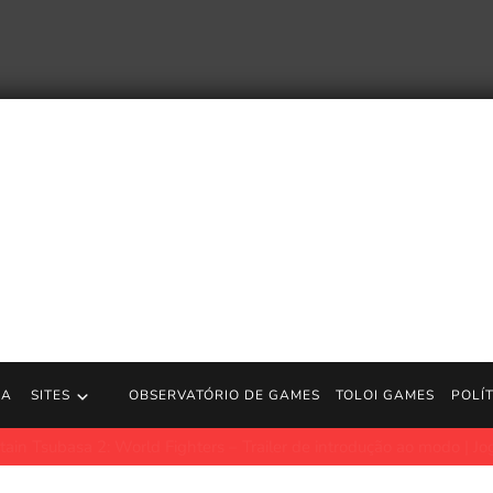
RA
SITES
OBSERVATÓRIO DE GAMES
TOLOI GAMES
POLÍ
: World Fighters – Trailer de introdução ao modo | Jogos PS5
htt