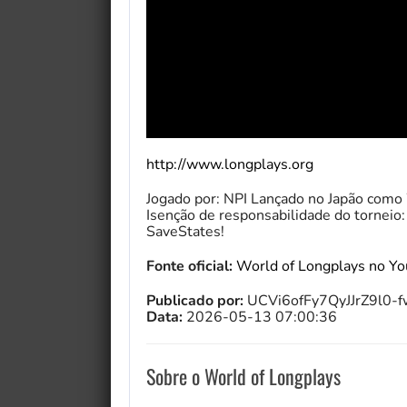
http://www.longplays.org
Jogado por: NPI Lançado no Japão como
Isenção de responsabilidade do torneio:
SaveStates!
Fonte oficial:
World of Longplays no Y
Publicado por:
UCVi6ofFy7QyJJrZ9l0-
Data:
2026-05-13 07:00:36
Sobre o World of Longplays