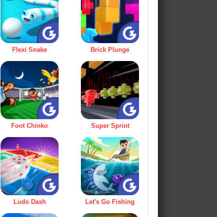
Flexi Snake
Brick Plunge
Foot Chinko
Super Sprint
Ludo Dash
Let's Go Fishing