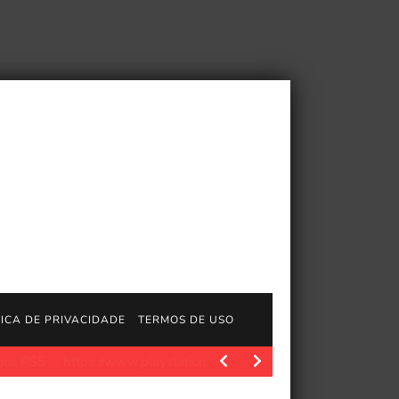
TICA DE PRIVACIDADE
TERMOS DE USO
ps://www.playstation.com/en-us/games/captain-tsubasa-2-world-fig