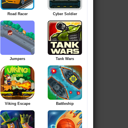
Road Racer
Cyber Soldier
Jumpers
Tank Wars
Viking Escape
Battleship