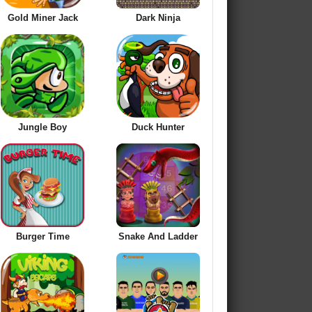
Gold Miner Jack
Dark Ninja
Jungle Boy
Duck Hunter
Burger Time
Snake And Ladder