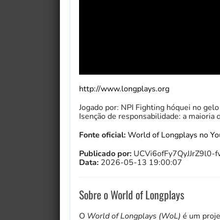
http://www.longplays.org
Jogado por: NPI Fighting hóquei no gel
Isenção de responsabilidade: a maioria
Fonte oficial:
World of Longplays no Y
Publicado por:
UCVi6ofFy7QyJJrZ9l0-
Data:
2026-05-13 19:00:07
Sobre o World of Longplays
O
World of Longplays (WoL)
é um proje