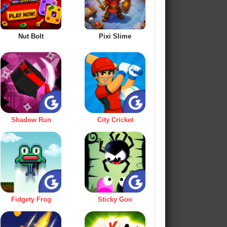
Nut Bolt
Pixi Slime
Shadow Run
City Cricket
Fidgety Frog
Sticky Goo