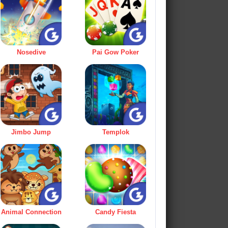
Nosedive
Pai Gow Poker
Jimbo Jump
Templok
Animal Connection
Candy Fiesta