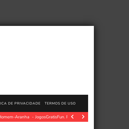
TICA DE PRIVACIDADE
TERMOS DE USO
do Homem-Aranha
JogosGratisFun. Polygon.com. Fonte da imagem