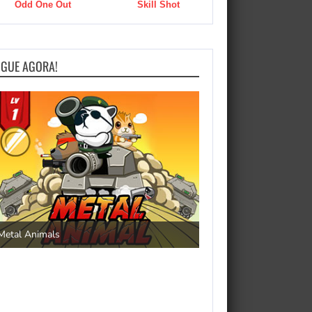
Odd One Out
Skill Shot
OGUE AGORA!
Save the Princess
Metal Animals