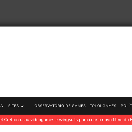
RA
SITES
OBSERVATÓRIO DE GAMES
TOLOI GAMES
POLÍ
l Cretton usou videogames e wingsuits para criar o novo filme 