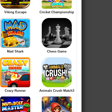
Viking Escape
Cricket Championship
Mad Shark
Chess Game
Crazy Runner
Animals Crush Match3