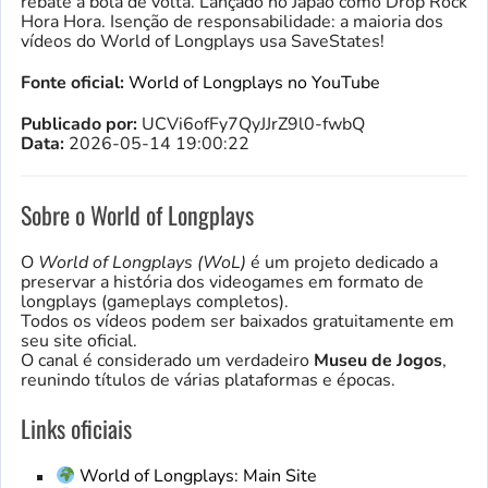
rebate a bola de volta. Lançado no Japão como Drop Rock
Hora Hora. Isenção de responsabilidade: a maioria dos
vídeos do World of Longplays usa SaveStates!
Fonte oficial:
World of Longplays no YouTube
Publicado por:
UCVi6ofFy7QyJJrZ9l0-fwbQ
Data:
2026-05-14 19:00:22
Sobre o World of Longplays
O
World of Longplays (WoL)
é um projeto dedicado a
preservar a história dos videogames em formato de
longplays (gameplays completos).
Todos os vídeos podem ser baixados gratuitamente em
seu site oficial.
O canal é considerado um verdadeiro
Museu de Jogos
,
reunindo títulos de várias plataformas e épocas.
Links oficiais
World of Longplays: Main Site