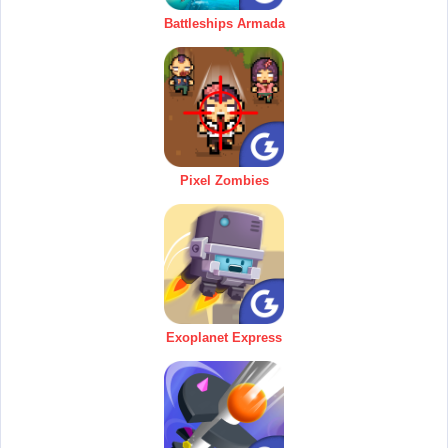
Battleships Armada
Pixel Zombies
Exoplanet Express