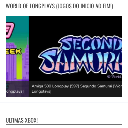
WORLD OF LONGPLAYS (JOGOS DO INICIO AO FIM!)
Amiga 500 Longplay [597] Segundo Samurai [World of
G
]
Longplays]
B
ULTIMAS XBOX!