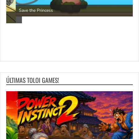
P
Save the Princess
ÚLTIMAS TOLOI GAMES!