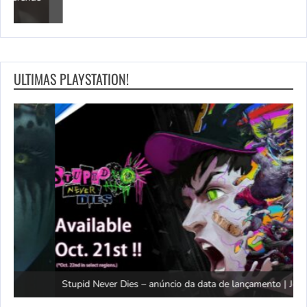
R
ULTIMAS PLAYSTATION!
D
Stupid Never Dies – anúncio da data de lançamento | Jogos PS5
B