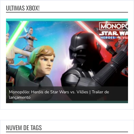
ULTIMAS XBOX!
Monopólio: Heróis de Star Wars vs. Vilões | Trailer de
lançamento
S
NUVEM DE TAGS