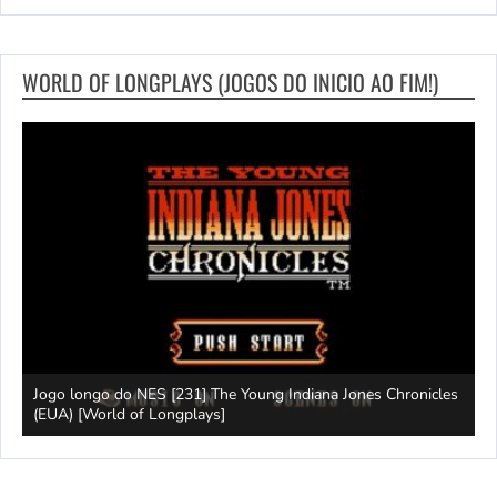
WORLD OF LONGPLAYS (JOGOS DO INICIO AO FIM!)
Jogo longo do NES [231] The Young Indiana Jones Chronicles
W
ays]
(EUA) [World of Longplays]
T