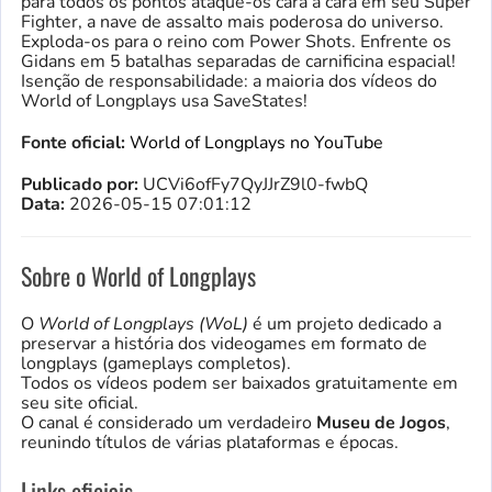
para todos os pontos ataque-os cara a cara em seu Super
Fighter, a nave de assalto mais poderosa do universo.
Exploda-os para o reino com Power Shots. Enfrente os
Gidans em 5 batalhas separadas de carnificina espacial!
Isenção de responsabilidade: a maioria dos vídeos do
World of Longplays usa SaveStates!
Fonte oficial:
World of Longplays no YouTube
Publicado por:
UCVi6ofFy7QyJJrZ9l0-fwbQ
Data:
2026-05-15 07:01:12
Sobre o World of Longplays
O
World of Longplays (WoL)
é um projeto dedicado a
preservar a história dos videogames em formato de
longplays (gameplays completos).
Todos os vídeos podem ser baixados gratuitamente em
seu site oficial.
O canal é considerado um verdadeiro
Museu de Jogos
,
reunindo títulos de várias plataformas e épocas.
Links oficiais