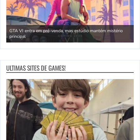
GTA VI entra em pré-venda, mas estúdio mantém mistério
principal
J
ULTIMAS SITES DE GAMES!