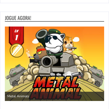
JOGUE AGORA!
S
Metal Animals