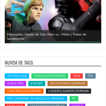
Monopólio: Heróis de Star Wars vs. Vilões | Trailer de
lançamento
S
NUVEM DE TAGS
TECNOLOGIA
CONSOLESCOMPRAR
2024
PS5
SLIM E PRO
ESPORT
HD EXTERNOCOMPRAR
CONTROLESCOMPRAR
CADEIRA GAMERCOMPRAR
PS5: COMPARE OS MODELOS ORIGINAL
PC