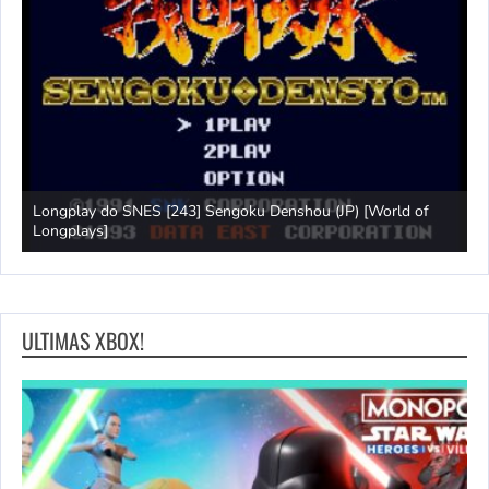
Longplay do SNES [243] Sengoku Denshou (JP) [World of
J
Longplays]
L
ULTIMAS XBOX!