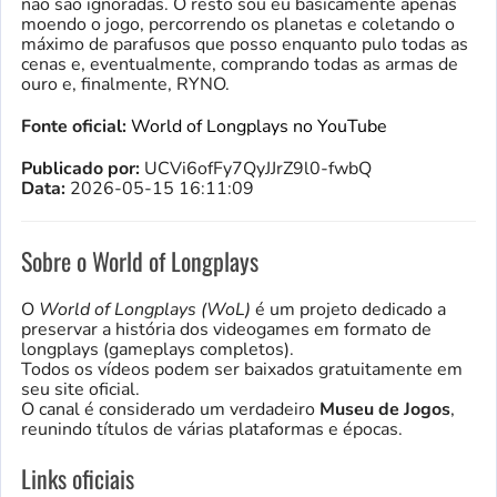
não são ignoradas. O resto sou eu basicamente apenas
moendo o jogo, percorrendo os planetas e coletando o
máximo de parafusos que posso enquanto pulo todas as
cenas e, eventualmente, comprando todas as armas de
ouro e, finalmente, RYNO.
Fonte oficial:
World of Longplays no YouTube
Publicado por:
UCVi6ofFy7QyJJrZ9l0-fwbQ
Data:
2026-05-15 16:11:09
Sobre o World of Longplays
O
World of Longplays (WoL)
é um projeto dedicado a
preservar a história dos videogames em formato de
longplays (gameplays completos).
Todos os vídeos podem ser baixados gratuitamente em
seu site oficial.
O canal é considerado um verdadeiro
Museu de Jogos
,
reunindo títulos de várias plataformas e épocas.
Links oficiais