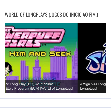
WORLD OF LONGPLAYS (JOGOS DO INICIO AO FIM!)
Amiga 500 Longplay [597] Segundo Samurai [World of
G
]
Longplays]
B