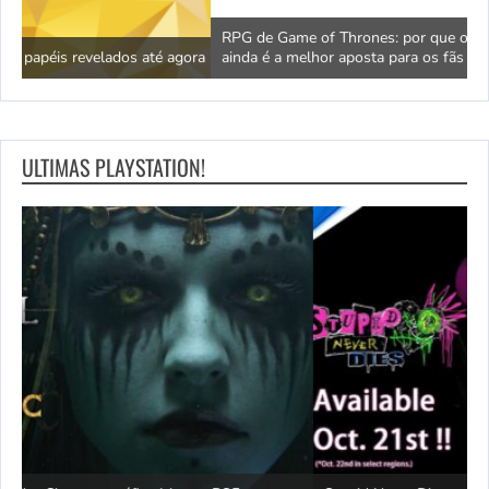
RPG de Game of Thrones: por que o jogo esquecido de 2012
G
ora
ainda é a melhor aposta para os fãs
s
ULTIMAS PLAYSTATION!
D