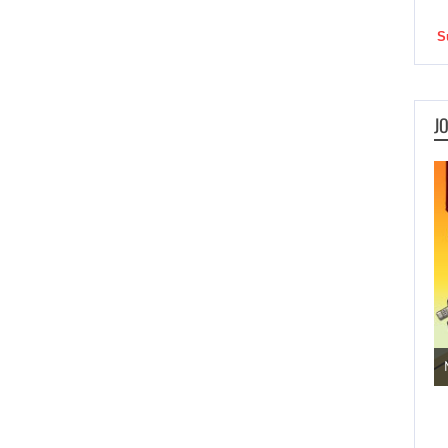
S
J
Jogos de Aventura