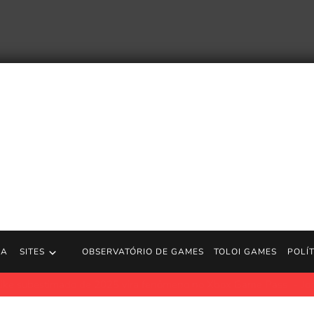
RA
SITES
OBSERVATÓRIO DE GAMES
TOLOI GAMES
POLÍ
a sua paixão por jogos proibidos e a estética do terror de baixa fide