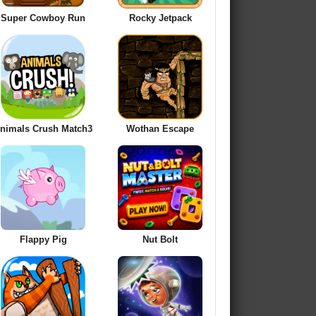
Super Cowboy Run
Rocky Jetpack
nimals Crush Match3
Wothan Escape
Flappy Pig
Nut Bolt