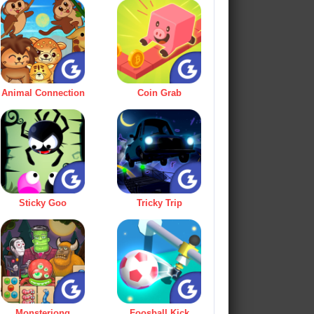
Animal Connection
Coin Grab
Sticky Goo
Tricky Trip
Monsterjong
Foosball Kick