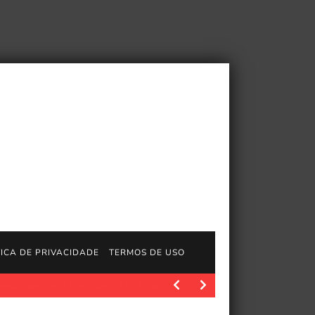
TICA DE PRIVACIDADE
TERMOS DE USO
lidade
JogosGratisFun. Polygon.com. Fonte da imagem: Polygon