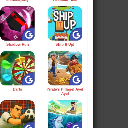
Shadow Run
Ship It Up!
Darts
Pirate's Pillage! Aye!
Aye!