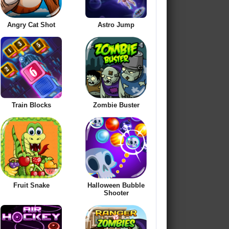
Angry Cat Shot
Astro Jump
Train Blocks
Zombie Buster
Fruit Snake
Halloween Bubble
Shooter