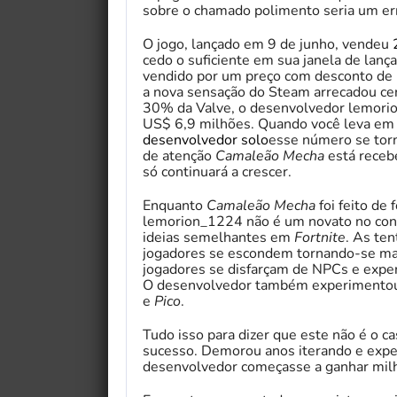
sobre o chamado polimento seria um er
O jogo, lançado em 9 de junho, vendeu
cedo o suficiente em sua janela de lan
vendido por um preço com desconto de US
a nova sensação do Steam arrecadou ce
30% da Valve, o desenvolvedor lemorio
US$ 6,9 milhões. Quando você leva em 
desenvolvedor solo
esse número se tor
de atenção
Camaleão Mecha
está receb
só continuará a crescer.
Enquanto
Camaleão Mecha
foi feito de
lemorion_1224 não é um novato no con
ideias semelhantes em
Fortnite
. As te
jogadores se escondem tornando-se ma
jogadores se disfarçam de NPCs e expe
O desenvolvedor também experiment
e
Pico
.
Tudo isso para dizer que este não é o
sucesso. Demorou anos iterando e expe
desenvolvedor começasse a ganhar mil