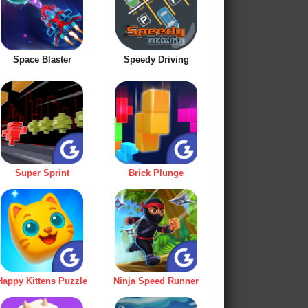
Space Blaster
Speedy Driving
Super Sprint
Brick Plunge
Happy Kittens Puzzle
Ninja Speed Runner