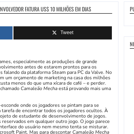
ENVOLVEDOR FATURA US$ 10 MILHÕES EM DIAS
P
Tweet
N
ames, especialmente as produções de grande
olvimento antes de estarem prontos para os
os falando da plataforma Steam para PC da Valve. No
m um orçamento de marketing na casa dos milhões
usta menos do que uma xícara de café – e perder.
” chamado
Camaleão Mecha
está provando mais uma
esconde onde os jogadores se pintam para se
 tarefa de encontrar todos os jogadores ocultos.
À
rojeto de estudante de desenvolvimento de jogos.
s reservados em qualquer outro jogo. O jogo parece
 interface do usuário nem mesmo tenta se misturar.
rosoft Paint. Mas para descontar
Camaleão Mecha