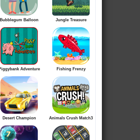
Bubblegum Balloon
Jungle Treasure
Piggybank Adventure
Fishing Frenzy
Desert Champion
Animals Crush Match3