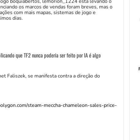
jogo boquiabertos, lemorion_1224 está levando o
unciando os marcos de vendas foram breves, mas o
ações com mais mapas, sistemas de jogo e
imos dias.
licando que TF2 nunca poderia ser feito por IA é algo
het Faliszek, se manifesta contra a direção do
polygon.com/steam-meccha-chameleon-sales-price-