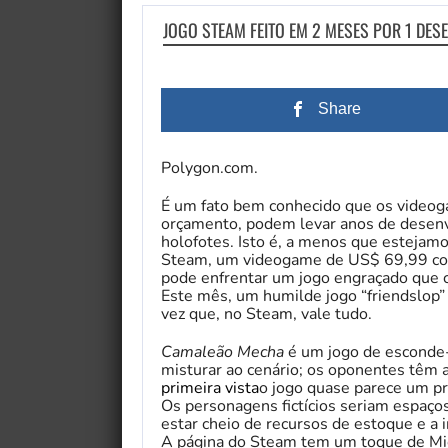
JOGO STEAM FEITO EM 2 MESES POR 1 DES
Share
Polygon.com.
É um fato bem conhecido que os videog
orçamento, podem levar anos de desenv
holofotes. Isto é, a menos que estejam
Steam, um videogame de US$ 69,99 co
pode enfrentar um jogo engraçado que c
Este mês, um humilde jogo “friendslop
vez que, no Steam, vale tudo.
Camaleão Mecha
é um jogo de esconde-
misturar ao cenário; os oponentes têm a
primeira vista
o jogo quase parece um p
Os personagens fictícios seriam espaço
estar cheio de recursos de estoque e a
A página do Steam tem um toque de Mic