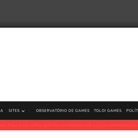
RA
SITES
OBSERVATÓRIO DE GAMES
TOLOI GAMES
POLÍ
 sofrer grandes mudanças sob a nova reestruturação do Xbox
P