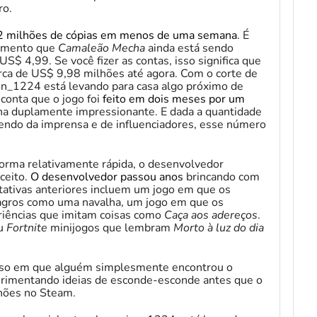
ro.
2 milhões de cópias em menos de uma semana
. É
çamento que
Camaleão Mecha
ainda está sendo
$ 4,99. Se você fizer as contas, isso significa que
rca de US$ 9,98 milhões até agora. Com o corte de
n_1224 está levando para casa algo próximo de
conta que o jogo foi
feito em dois meses por um
na duplamente impressionante. E dada a quantidade
endo da imprensa e de influenciadores, esse número
 forma relativamente rápida, o desenvolvedor
ceito.
O desenvolvedor passou anos
brincando com
ntativas anteriores incluem um jogo em que os
gros como uma navalha, um jogo em que os
riências que imitam coisas como
Caça aos adereços
.
ou
Fortnite
minijogos que lembram
Morto à luz do dia
 caso em que alguém simplesmente encontrou o
rimentando ideias de esconde-esconde antes que o
hões no Steam.