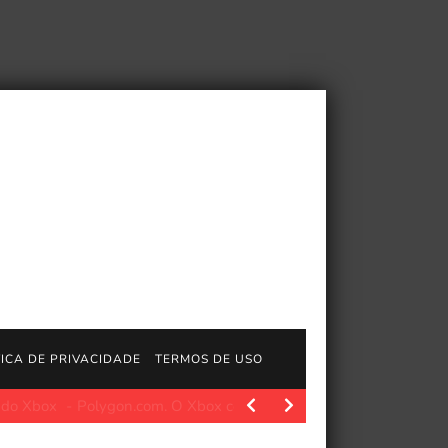
TICA DE PRIVACIDADE
TERMOS DE USO
olygon.com. O Xbox como o conhecemos está prestes a…