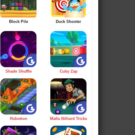
Block Pile
Duck Shooter
Shade Shuffle
Cuby Zap
Robotion
Mafia Billiard Tricks