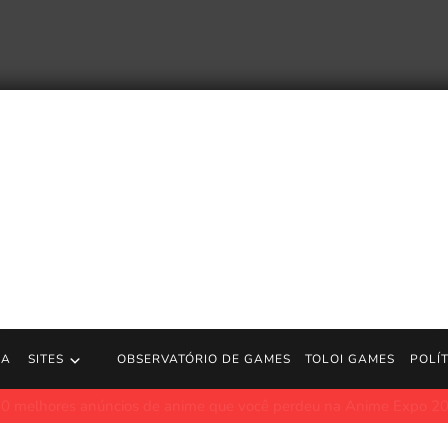
RA
SITES
OBSERVATÓRIO DE GAMES
TOLOI GAMES
POLÍ
núncios de anime que você perdeu na Anime Expo 2026
Polygon