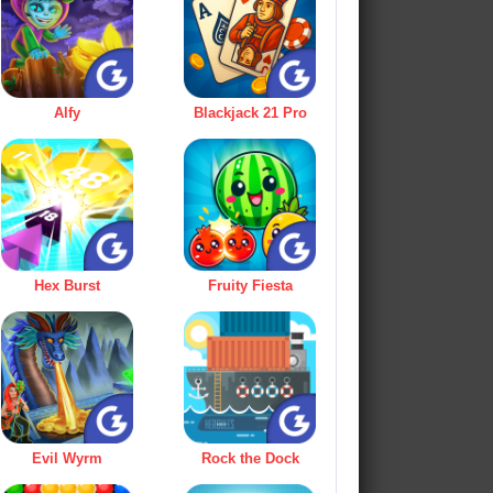
Alfy
Blackjack 21 Pro
Hex Burst
Fruity Fiesta
Evil Wyrm
Rock the Dock