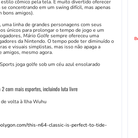
stilo cômico pela tela. É muito divertido oferecer
 se concentrando em um swing difícil, mas apenas
m bons amigos).
s, uma linha de grandes personagens com seus
afios únicos para prolongar o tempo de jogo e um
jogadores,
Mário Golfe
sempre ofereceu uma
B
jogadores da Nintendo. O tempo pode ter diminuído o
as e visuais simplistas, mas isso não apaga a
 e amigos, mesmo agora.
 2 com mais esportes, incluindo luta livre
 de volta à Ilha Wuhu
olygon.com/this-n64-classic-is-perfect-to-tide-