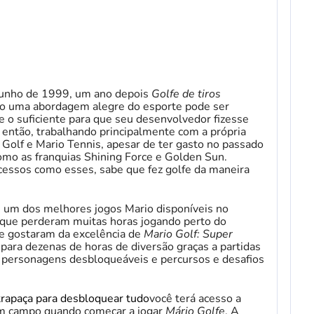
junho de 1999, um ano depois
Golfe de tiros
o uma abordagem alegre do esporte pode ser
de o suficiente para que seu desenvolvedor fizesse
então, trabalhando principalmente com a própria
 Golf e Mario Tennis, apesar de ter gasto no passado
mo as franquias Shining Force e Golden Sun.
cessos como esses, sabe que fez golfe da maneira
e
um dos melhores jogos Mario disponíveis no
 que perderam muitas horas jogando perto do
e gostaram da excelência de
Mario Golf: Super
para dezenas de horas de diversão graças a partidas
e personagens desbloqueáveis ​​e percursos e desafios
trapaça para desbloquear tudo
você terá acesso a
um campo quando começar a jogar
Mário Golfe
. A