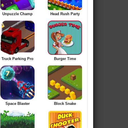
Unpuzzle Champ
Head Rush Party
Truck Parking Pro
Burger Time
Space Blaster
Block Snake