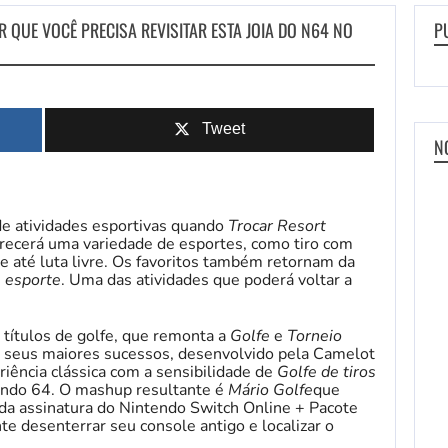
QUE VOCÊ PRECISA REVISITAR ESTA JOIA DO N64 NO
P
Tweet
N
de atividades esportivas quando
Trocar Resort
ecerá uma variedade de esportes, como tiro com
 e até luta livre. Os favoritos também retornam da
 esporte
. Uma das atividades que poderá voltar a
títulos de golfe, que remonta a
Golfe
e
Torneio
seus maiores sucessos, desenvolvido pela Camelot
iência clássica com a sensibilidade de
Golfe de tiros
endo 64. O mashup resultante é
Mário Golfe
que
da assinatura do Nintendo Switch Online + Pacote
 desenterrar seu console antigo e localizar o